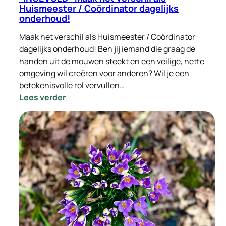
Huismeester / Coördinator dagelijks
onderhoud!
Maak het verschil als Huismeester / Coördinator
dagelijks onderhoud! Ben jij iemand die graag de
handen uit de mouwen steekt en een veilige, nette
omgeving wil creëren voor anderen? Wil je een
betekenisvolle rol vervullen…
:
Lees verder
-
INGEVULD-
Maak
het
verschil
als
Huismeester
/
Coördinator
dagelijks