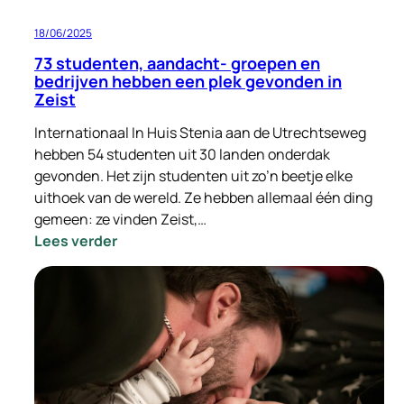
18/06/2025
73 studenten, aandacht- groepen en
bedrijven hebben een plek gevonden in
Zeist
Internationaal In Huis Stenia aan de Utrechtseweg
hebben 54 studenten uit 30 landen onderdak
gevonden. Het zijn studenten uit zo’n beetje elke
uithoek van de wereld. Ze hebben allemaal één ding
gemeen: ze vinden Zeist,…
:
Lees verder
73
studenten,
aandacht-
groepen
en
bedrijven
hebben