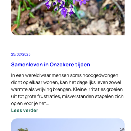
onderhoud!
25/02/2025
Samenleven in Onzekere tijden
In een wereld waar mensen soms noodgedwongen
dicht op elkaar wonen, kan het dagelijks leven zowel
warmte als wrijving brengen. Kleine irritaties groeien
uit tot grote frustraties, misverstanden stapelen zich
op en voor je het…
:
Lees verder
Samenleven
in
Onzekere