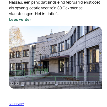
Nassau, een pand dat sinds eind februari dienst doet
als opvang locatie voor zo’n 80 Oekraïense
vluchtelingen. Het initiatief…
:
Lees verder
Staatssecretaris
Eric
van
der
Burg
bezoekt
Hotel
Nassau
30/10/2023