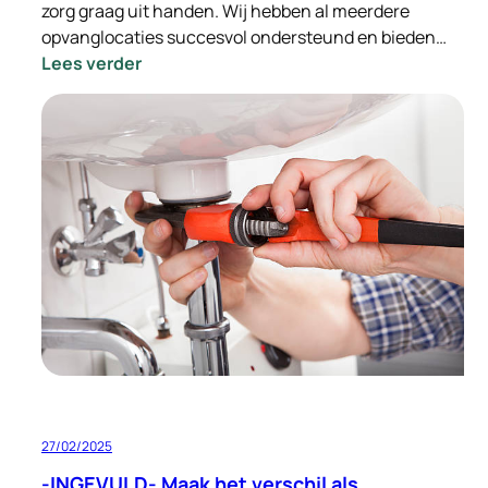
zorg graag uit handen. Wij hebben al meerdere
opvanglocaties succesvol ondersteund en bieden…
:
Lees verder
Ondersteuning
bij
de
integratie
van
Oekraïense
vluchtelingen
–
Wij
nemen
de
zorg
uit
handen
27/02/2025
-INGEVULD- Maak het verschil als