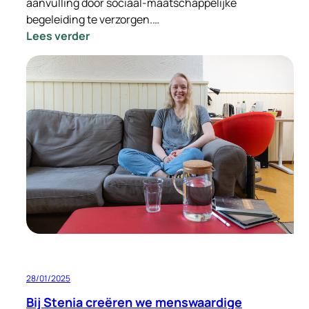
aanvulling door sociaal-maatschappelijke
begeleiding te verzorgen.…
:
Lees verder
Sociaal-
maatschappelijke
begeleiding:
een
belangrijke
steun
bij
tijdelijke
huisvesting
28/01/2025
Bij Stenia creëren we menswaardige