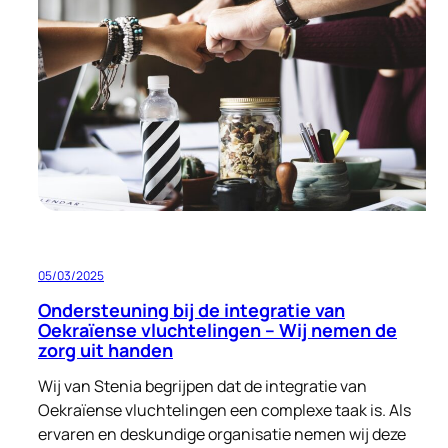
aan
menswaardige
huisvesting
05/03/2025
Ondersteuning bij de integratie van
Oekraïense vluchtelingen – Wij nemen de
zorg uit handen
Wij van Stenia begrijpen dat de integratie van
Oekraïense vluchtelingen een complexe taak is. Als
ervaren en deskundige organisatie nemen wij deze