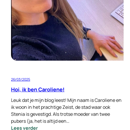
met
Signi
Zoekhonden
in
Hatay
Turkije
26/03/2025
Hoi, ik ben Caroliene!
Leuk dat je mijn blog leest! Mijn naam is Caroliene en
ik woon in het prachtige Zeist, de stad waar ook
Stenia is gevestigd. Als trotse moeder van twee
pubers (ja, het is altijd een…
:
Lees verder