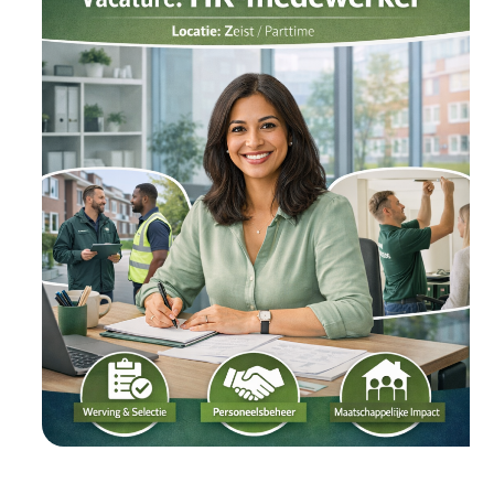
Manager
(20–
40
uur)