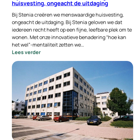
huisvesting, ongeacht de uitdaging
Bij Stenia creëren we menswaardige huisvesting,
ongeacht de uitdaging. Bij Stenia geloven we dat
iedereen recht heeft op een fijne, leefbare plek om te
wonen. Met onze innovatieve benadering “hoe kan
het wel”-mentaliteit zetten we…
:
Lees verder
Bij
Stenia
creëren
we
menswaardige
huisvesting,
ongeacht
de
uitdaging