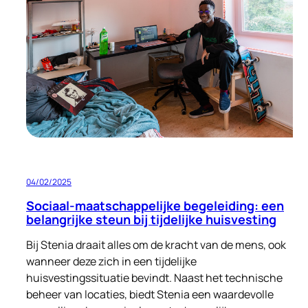
aan
een
Nieuw
Begin
voor
Oekraïense
Vluchtelingen
04/02/2025
Sociaal-maatschappelijke begeleiding: een
belangrijke steun bij tijdelijke huisvesting
Bij Stenia draait alles om de kracht van de mens, ook
wanneer deze zich in een tijdelijke
huisvestingssituatie bevindt. Naast het technische
beheer van locaties, biedt Stenia een waardevolle