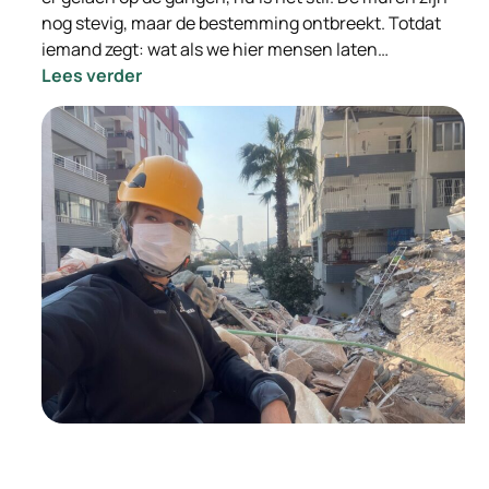
nog stevig, maar de bestemming ontbreekt. Totdat
iemand zegt: wat als we hier mensen laten…
:
Lees verder
Van
leegstand
naar
leefruimte:
hoe
doorstroomlocaties
mensen
én
gemeenten
vooruit
helpen