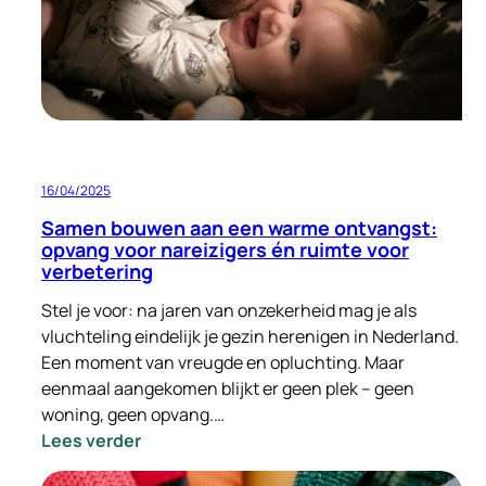
een
plek
gevonden
in
Zeist
16/04/2025
Samen bouwen aan een warme ontvangst:
opvang voor nareizigers én ruimte voor
verbetering
Stel je voor: na jaren van onzekerheid mag je als
vluchteling eindelijk je gezin herenigen in Nederland.
Een moment van vreugde en opluchting. Maar
eenmaal aangekomen blijkt er geen plek – geen
woning, geen opvang.…
:
Lees verder
Samen