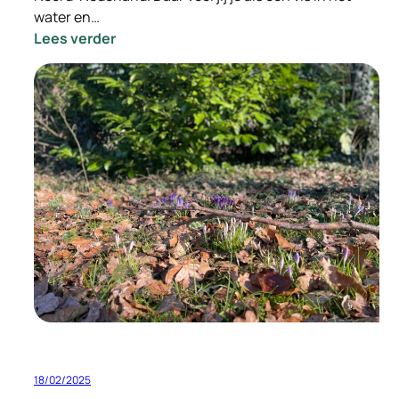
water en…
:
Lees verder
–
INGEVULD
–
Vacature
Gedreven
Relatie
Manager
18/02/2025