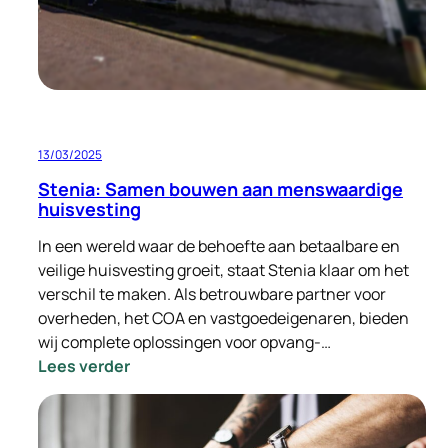
13/03/2025
Stenia: Samen bouwen aan menswaardige
huisvesting
In een wereld waar de behoefte aan betaalbare en
veilige huisvesting groeit, staat Stenia klaar om het
verschil te maken. Als betrouwbare partner voor
overheden, het COA en vastgoedeigenaren, bieden
wij complete oplossingen voor opvang-…
:
Lees verder
Stenia:
Samen
bouwen