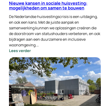
Nieuwe kansen in sociale huisvesting:
mogelijkheden om samen te bouwen
De Nederlandse huisvestingscrisis is een uitdaging,
en ook een kans. Met de juiste aanpak en
samenwerking kunnen we oplossingen creëren die
de doorstroom van statushouders verbeteren, en ook
bijdragen aan een duurzamere en inclusieve
woonomgeving.…
:
Lees verder
Nieuwe
kansen
in
sociale
huisvesting:
mogelijkheden
om
samen
te