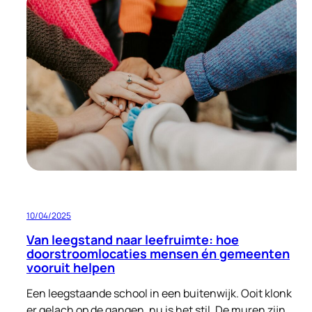
bouwen
aan
een
warme
ontvangst:
opvang
voor
nareizigers
én
ruimte
voor
verbetering
10/04/2025
Van leegstand naar leefruimte: hoe
doorstroomlocaties mensen én gemeenten
vooruit helpen
Een leegstaande school in een buitenwijk. Ooit klonk
er gelach op de gangen, nu is het stil. De muren zijn