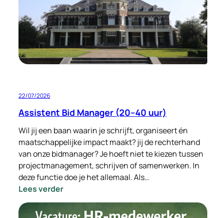
Standort
Deutschland
32–
40
Stunden
pro
Woche
22/07/2026
Assistent Bid Manager (20–40 uur)
Wil jij een baan waarin je schrijft, organiseert én
maatschappelijke impact maakt? jij de rechterhand
van onze bidmanager? Je hoeft niet te kiezen tussen
projectmanagement, schrijven of samenwerken. In
deze functie doe je het allemaal. Als…
:
Lees verder
Assistent
Bid