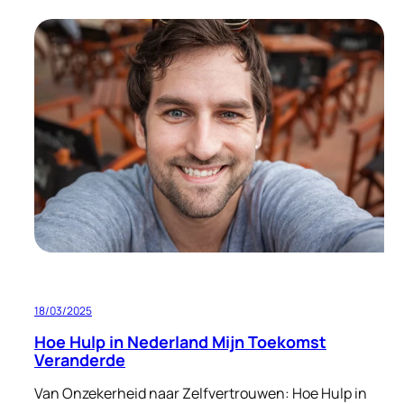
Hoi,
ik
ben
Caroliene!
18/03/2025
Hoe Hulp in Nederland Mijn Toekomst
Veranderde
Van Onzekerheid naar Zelfvertrouwen: Hoe Hulp in