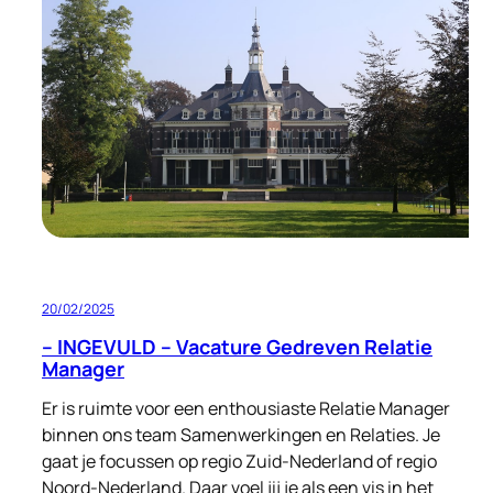
tijden
20/02/2025
– INGEVULD – Vacature Gedreven Relatie
Manager
Er is ruimte voor een enthousiaste Relatie Manager
binnen ons team Samenwerkingen en Relaties. Je
gaat je focussen op regio Zuid-Nederland of regio
Noord-Nederland. Daar voel jij je als een vis in het