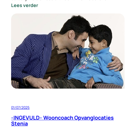
:
Lees verder
-
INGEVULD-
Vacature
Locatie
Manager
Opvang
Eindhoven
01/07/2025
-INGEVULD- Wooncoach Opvanglocaties
Stenia