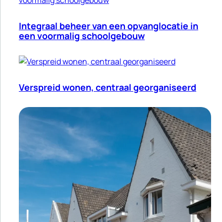
Integraal beheer van een opvanglocatie in
een voormalig schoolgebouw
Verspreid wonen, centraal georganiseerd