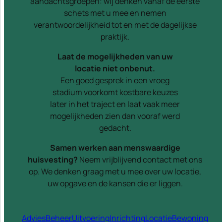
aandachtsgroepen: wij denken vanaf de eerste
schets met u mee en nemen
verantwoordelijkheid tot en met de dagelijkse
praktijk.
Laat de mogelijkheden van uw
locatie niet onbenut.
Een goed gesprek in een vroeg
stadium voorkomt kostbare keuzes
later in het traject en laat vaak meer
mogelijkheden zien dan vooraf werd
gedacht.
Samen werken aan menswaardige
huisvesting?
Neem vrijblijvend contact met ons
op. We denken graag met u mee over uw locatie,
uw opgave en de kansen die er liggen.
Advies
Beheer
Uitvoering
Inrichting
Locatie
Bewoning