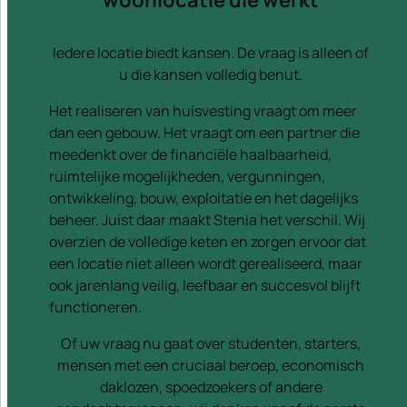
woonlocatie die werkt
Iedere locatie biedt kansen. De vraag is alleen of
u die kansen volledig benut.
Het realiseren van huisvesting vraagt om meer
dan een gebouw. Het vraagt om een partner die
meedenkt over de financiële haalbaarheid,
ruimtelijke mogelijkheden, vergunningen,
ontwikkeling, bouw, exploitatie en het dagelijks
beheer. Juist daar maakt Stenia het verschil. Wij
overzien de volledige keten en zorgen ervoor dat
een locatie niet alleen wordt gerealiseerd, maar
ook jarenlang veilig, leefbaar en succesvol blijft
functioneren.
Of uw vraag nu gaat over studenten, starters,
mensen met een cruciaal beroep, economisch
daklozen, spoedzoekers of andere