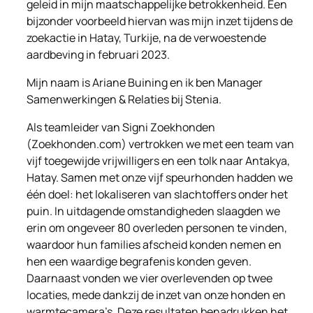
geleid in mijn maatschappelijke betrokkenheid. Een
bijzonder voorbeeld hiervan was mijn inzet tijdens de
zoekactie in Hatay, Turkije, na de verwoestende
aardbeving in februari 2023.
Mijn naam is Ariane Buining en ik ben Manager
Samenwerkingen & Relaties bij Stenia.
Als teamleider van Signi Zoekhonden
(Zoekhonden.com) vertrokken we met een team van
vijf toegewijde vrijwilligers en een tolk naar Antakya,
Hatay. Samen met onze vijf speurhonden hadden we
één doel: het lokaliseren van slachtoffers onder het
puin. In uitdagende omstandigheden slaagden we
erin om ongeveer 80 overleden personen te vinden,
waardoor hun families afscheid konden nemen en
hen een waardige begrafenis konden geven.
Daarnaast vonden we vier overlevenden op twee
locaties, mede dankzij de inzet van onze honden en
warmtecamera’s. Deze resultaten benadrukken het