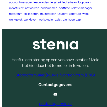
accountmanager
leeuwarden
lelystad
leuke baan
loopbaan
maastricht
netwerken
ondernemen
parttime
relatie manager
rotterdam
solliciteren
thuiswerken
utracht
vacature
werk
werkgeluk
werkleven
werkplezier
zeist
zierikzee
zzp
Heeft u een storing op een van onze locaties? Meld
het hier door het formulier in te vullen.
Storingformulier (NL)
Malfunction form (ENG)
Contactgegevens
contact@stenia.nl