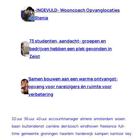
-INGEVULD- Wooncoach Opvanglocaties
Stenia
73 studenten, aandacht- groepen en
bedrijven hebben een plek gevonden in
Zeist
Samen bouwen aan een warme ontvangst:
opvang voor nareizigers én ruimte voor
verbetering
32 uur
36 uur
40 uur
accountmanager
almere
amsterdam
assen
baan
buitendienst
carrière
den bosch
eindhoven
freelance
full-
time
gemeente
groningen
haarlem
harderwijk
kampen
kantoor
key