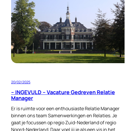
tijden
20/02/2025
– INGEVULD – Vacature Gedreven Relatie
Manager
Er is ruimte voor een enthousiaste Relatie Manager
binnen ons team Samenwerkingen en Relaties. Je
gaat je focussen op regio Zuid-Nederland of regio
Noord-Nederland. Daar voel jij je als een vis in het