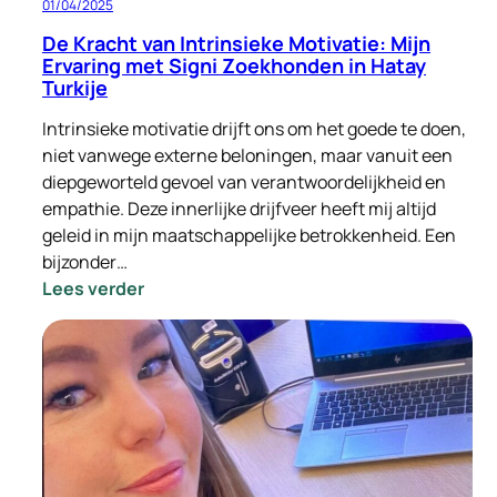
01/04/2025
De Kracht van Intrinsieke Motivatie: Mijn
Ervaring met Signi Zoekhonden in Hatay
Turkije
Intrinsieke motivatie drijft ons om het goede te doen,
niet vanwege externe beloningen, maar vanuit een
diepgeworteld gevoel van verantwoordelijkheid en
empathie. Deze innerlijke drijfveer heeft mij altijd
geleid in mijn maatschappelijke betrokkenheid. Een
bijzonder…
:
Lees verder
De
Kracht
van
Intrinsieke
Motivatie:
Mijn
Ervaring