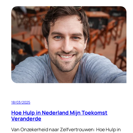
Hoi,
ik
ben
Caroliene!
18/03/2025
Hoe Hulp in Nederland Mijn Toekomst
Veranderde
Van Onzekerheid naar Zelfvertrouwen: Hoe Hulp in