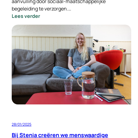
aanvulling door sociaal-maatschappelijke
begeleiding te verzorgen.…
:
Lees verder
Sociaal-
maatschappelijke
begeleiding:
een
belangrijke
steun
bij
tijdelijke
huisvesting
28/01/2025
Bij Stenia creëren we menswaardige