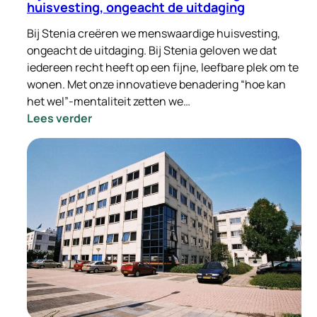
huisvesting, ongeacht de uitdaging
Bij Stenia creëren we menswaardige huisvesting,
ongeacht de uitdaging. Bij Stenia geloven we dat
iedereen recht heeft op een fijne, leefbare plek om te
wonen. Met onze innovatieve benadering “hoe kan
het wel”-mentaliteit zetten we…
:
Lees verder
Bij
Stenia
creëren
we
menswaardige
huisvesting,
ongeacht
de
uitdaging