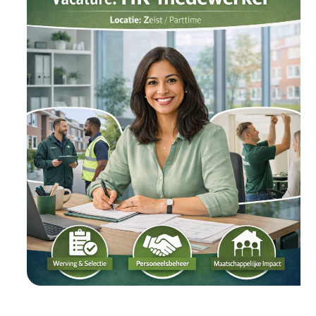
Manager
(20–
40
uur)