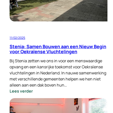
bouwen
11/02/2025
Stenia: Samen Bouwen aan een Nieuw Begin
voor Oekraïense Vluchtelingen
Bij Stenia zetten we ons in voor een menswaardige
opvang en een kansrijke toekomst voor Oekraïense
vluchtelingen in Nederland. In nauwe samenwerking
met verschillende gemeenten helpen we hen niet
alleen aan een dak boven hun…
:
Lees verder
Stenia:
Samen
Bouwen