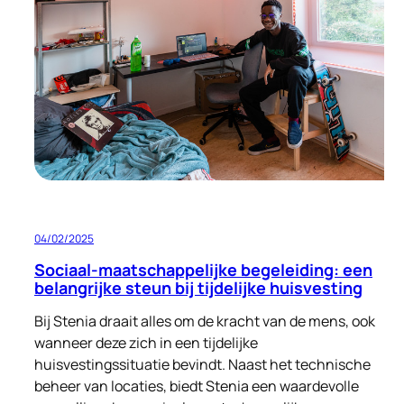
aan
een
Nieuw
Begin
voor
Oekraïense
Vluchtelingen
04/02/2025
Sociaal-maatschappelijke begeleiding: een
belangrijke steun bij tijdelijke huisvesting
Bij Stenia draait alles om de kracht van de mens, ook
wanneer deze zich in een tijdelijke
huisvestingssituatie bevindt. Naast het technische
beheer van locaties, biedt Stenia een waardevolle