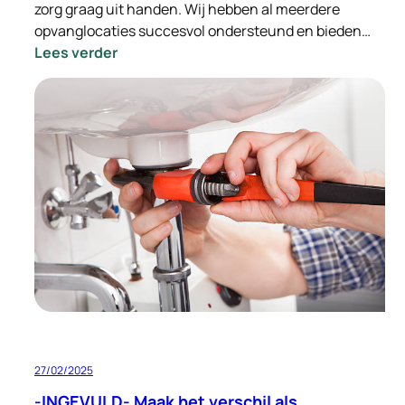
zorg graag uit handen. Wij hebben al meerdere
opvanglocaties succesvol ondersteund en bieden…
:
Lees verder
Ondersteuning
bij
de
integratie
van
Oekraïense
vluchtelingen
–
Wij
nemen
de
zorg
uit
handen
27/02/2025
-INGEVULD- Maak het verschil als