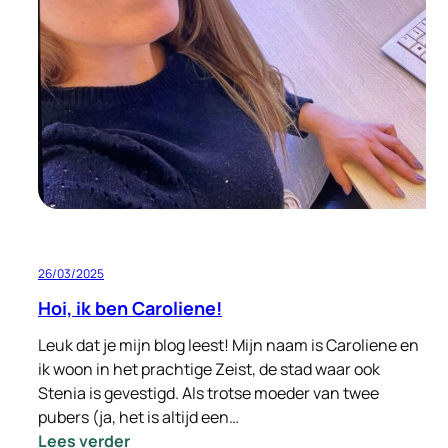
met
Signi
Zoekhonden
in
Hatay
Turkije
26/03/2025
Hoi, ik ben Caroliene!
Leuk dat je mijn blog leest! Mijn naam is Caroliene en
ik woon in het prachtige Zeist, de stad waar ook
Stenia is gevestigd. Als trotse moeder van twee
pubers (ja, het is altijd een…
:
Lees verder