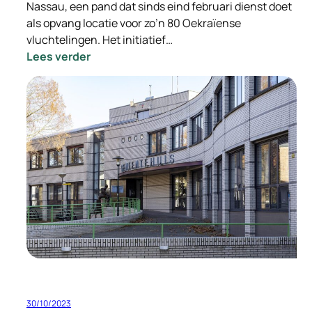
Nassau, een pand dat sinds eind februari dienst doet
als opvang locatie voor zo’n 80 Oekraïense
vluchtelingen. Het initiatief…
:
Lees verder
Staatssecretaris
Eric
van
der
Burg
bezoekt
Hotel
Nassau
30/10/2023