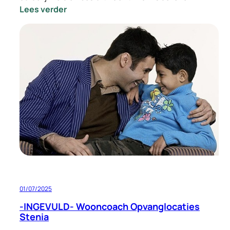
:
Lees verder
-
INGEVULD-
Vacature
Locatie
Manager
Opvang
Eindhoven
01/07/2025
-INGEVULD- Wooncoach Opvanglocaties
Stenia