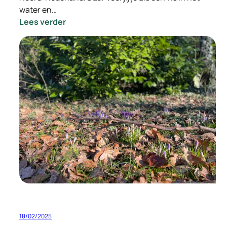
water en…
:
Lees verder
–
INGEVULD
–
Vacature
Gedreven
Relatie
Manager
18/02/2025