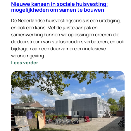
Nieuwe kansen in sociale huisvesting:
mogelijkheden om samen te bouwen
De Nederlandse huisvestingscrisis is een uitdaging,
en ook een kans. Met de juiste aanpak en
samenwerking kunnen we oplossingen creëren die
de doorstroom van statushouders verbeteren, en ook
bijdragen aan een duurzamere en inclusieve
woonomgeving.…
:
Lees verder
Nieuwe
kansen
in
sociale
huisvesting:
mogelijkheden
om
samen
te