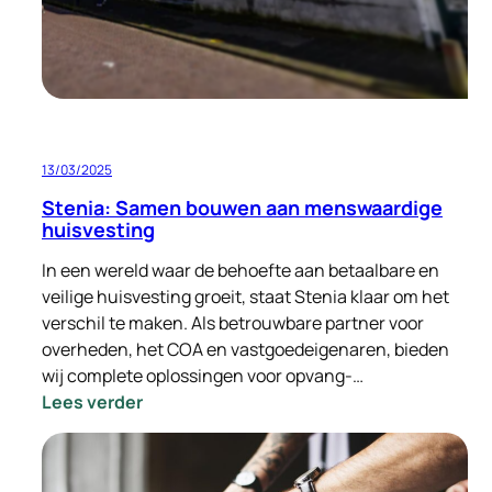
13/03/2025
Stenia: Samen bouwen aan menswaardige
huisvesting
In een wereld waar de behoefte aan betaalbare en
veilige huisvesting groeit, staat Stenia klaar om het
verschil te maken. Als betrouwbare partner voor
overheden, het COA en vastgoedeigenaren, bieden
wij complete oplossingen voor opvang-…
:
Lees verder
Stenia:
Samen
bouwen