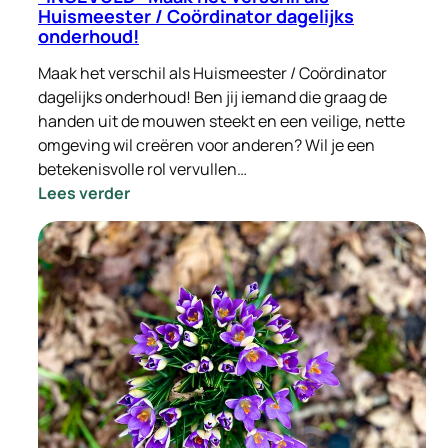
Huismeester / Coördinator dagelijks
onderhoud!
Maak het verschil als Huismeester / Coördinator
dagelijks onderhoud! Ben jij iemand die graag de
handen uit de mouwen steekt en een veilige, nette
omgeving wil creëren voor anderen? Wil je een
betekenisvolle rol vervullen…
:
Lees verder
-
INGEVULD-
Maak
het
verschil
als
Huismeester
/
Coördinator
dagelijks