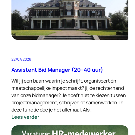
Standort
Deutschland
32–
40
Stunden
pro
Woche
22/07/2026
Assistent Bid Manager (20–40 uur)
Wil jij een baan waarin je schrijft, organiseert én
maatschappelijke impact maakt? jij de rechterhand
van onze bidmanager? Je hoeft niet te kiezen tussen
projectmanagement, schrijven of samenwerken. In
deze functie doe je het allemaal. Als…
:
Lees verder
Assistent
Bid