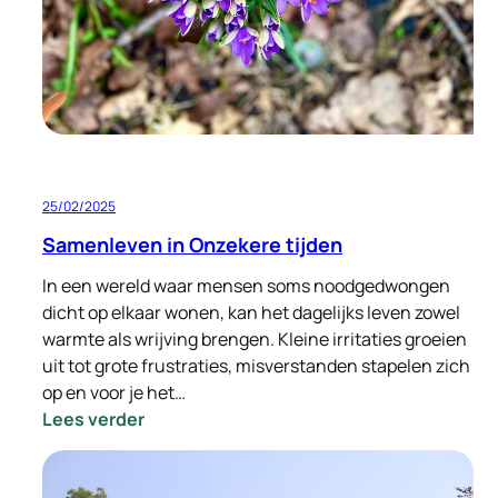
onderhoud!
25/02/2025
Samenleven in Onzekere tijden
In een wereld waar mensen soms noodgedwongen
dicht op elkaar wonen, kan het dagelijks leven zowel
warmte als wrijving brengen. Kleine irritaties groeien
uit tot grote frustraties, misverstanden stapelen zich
op en voor je het…
:
Lees verder
Samenleven
in
Onzekere