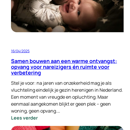
een
plek
gevonden
in
Zeist
16/04/2025
Samen bouwen aan een warme ontvangst:
opvang voor nareizigers én ruimte voor
verbetering
Stel je voor: na jaren van onzekerheid mag je als
vluchteling eindelijk je gezin herenigen in Nederland.
Een moment van vreugde en opluchting. Maar
eenmaal aangekomen blijkt er geen plek – geen
woning, geen opvang.…
:
Lees verder
Samen