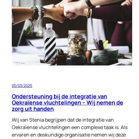
aan
menswaardige
huisvesting
05/03/2025
Ondersteuning bij de integratie van
Oekraïense vluchtelingen – Wij nemen de
zorg uit handen
Wij van Stenia begrijpen dat de integratie van
Oekraïense vluchtelingen een complexe taak is. Als
ervaren en deskundige organisatie nemen wij deze