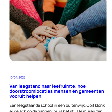
bouwen
aan
een
warme
ontvangst:
opvang
voor
nareizigers
én
ruimte
voor
verbetering
10/04/2025
Van leegstand naar leefruimte: hoe
doorstroomlocaties mensen én gemeenten
vooruit helpen
Een leegstaande school in een buitenwijk. Ooit klonk
er gelach op de gangen, nu is het stil. De muren zijn