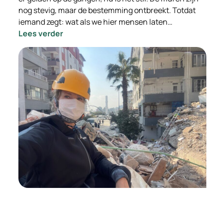
nog stevig, maar de bestemming ontbreekt. Totdat
iemand zegt: wat als we hier mensen laten…
:
Lees verder
Van
leegstand
naar
leefruimte:
hoe
doorstroomlocaties
mensen
én
gemeenten
vooruit
helpen