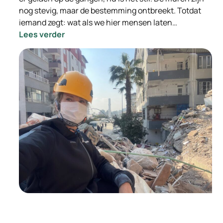
nog stevig, maar de bestemming ontbreekt. Totdat
iemand zegt: wat als we hier mensen laten…
:
Lees verder
Van
leegstand
naar
leefruimte:
hoe
doorstroomlocaties
mensen
én
gemeenten
vooruit
helpen