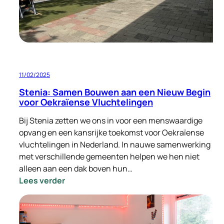
bouwen
11/02/2025
Stenia: Samen Bouwen aan een Nieuw Begin
voor Oekraïense Vluchtelingen
Bij Stenia zetten we ons in voor een menswaardige
opvang en een kansrijke toekomst voor Oekraïense
vluchtelingen in Nederland. In nauwe samenwerking
met verschillende gemeenten helpen we hen niet
alleen aan een dak boven hun…
:
Lees verder
Stenia:
Samen
Bouwen