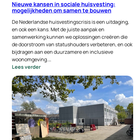
Nieuwe kansen in sociale huisvesting:
mogelijkheden om samen te bouwen
De Nederlandse huisvestingscrisis is een uitdaging,
en ook een kans. Met de juiste aanpak en
samenwerking kunnen we oplossingen creëren die
de doorstroom van statushouders verbeteren, en ook
bijdragen aan een duurzamere en inclusieve
woonomgeving.…
:
Lees verder
Nieuwe
kansen
in
sociale
huisvesting:
mogelijkheden
om
samen
te