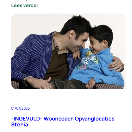
:
Lees verder
-
INGEVULD-
Vacature
Locatie
Manager
Opvang
Eindhoven
01/07/2025
-INGEVULD- Wooncoach Opvanglocaties
Stenia