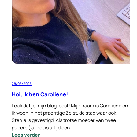
met
Signi
Zoekhonden
in
Hatay
Turkije
26/03/2025
Hoi, ik ben Caroliene!
Leuk dat je mijn blog leest! Mijn naam is Caroliene en
ik woon in het prachtige Zeist, de stad waar ook
Stenia is gevestigd. Als trotse moeder van twee
pubers (ja, het is altijd een…
:
Lees verder