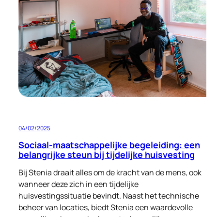
aan
een
Nieuw
Begin
voor
Oekraïense
Vluchtelingen
04/02/2025
Sociaal-maatschappelijke begeleiding: een
belangrijke steun bij tijdelijke huisvesting
Bij Stenia draait alles om de kracht van de mens, ook
wanneer deze zich in een tijdelijke
huisvestingssituatie bevindt. Naast het technische
beheer van locaties, biedt Stenia een waardevolle