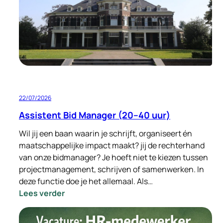
Standort
Deutschland
32–
40
Stunden
pro
Woche
22/07/2026
Assistent Bid Manager (20–40 uur)
Wil jij een baan waarin je schrijft, organiseert én
maatschappelijke impact maakt? jij de rechterhand
van onze bidmanager? Je hoeft niet te kiezen tussen
projectmanagement, schrijven of samenwerken. In
deze functie doe je het allemaal. Als…
:
Lees verder
Assistent
Bid