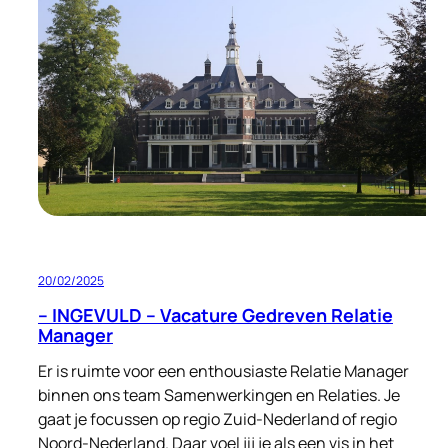
tijden
20/02/2025
– INGEVULD – Vacature Gedreven Relatie
Manager
Er is ruimte voor een enthousiaste Relatie Manager
binnen ons team Samenwerkingen en Relaties. Je
gaat je focussen op regio Zuid-Nederland of regio
Noord-Nederland. Daar voel jij je als een vis in het