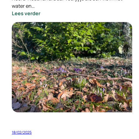
water en…
:
Lees verder
–
INGEVULD
–
Vacature
Gedreven
Relatie
Manager
18/02/2025