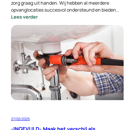
zorg graag uit handen. Wij hebben al meerdere
opvanglocaties succesvol ondersteund en bieden…
:
Lees verder
Ondersteuning
bij
de
integratie
van
Oekraïense
vluchtelingen
–
Wij
nemen
de
zorg
uit
handen
27/02/2025
-INGEVULD- Maak het verschil als