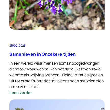
onderhoud!
25/02/2025
Samenleven in Onzekere tijden
In een wereld waar mensen soms noodgedwongen
dicht op elkaar wonen, kan het dagelijks leven zowel
warmte als wrijving brengen. Kleine irritaties groeien
uit tot grote frustraties, misverstanden stapelen zich
op en voor je het…
:
Lees verder
Samenleven
in
Onzekere