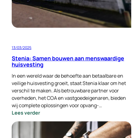
13/03/2025
Stenia: Samen bouwen aan menswaardige
huisvesting
In een wereld waar de behoefte aan betaalbare en
veilige huisvesting groeit, staat Stenia klaar om het
verschil te maken. Als betrouwbare partner voor
overheden, het COA en vastgoedeigenaren, bieden
wij complete oplossingen voor opvang-…
:
Lees verder
Stenia:
Samen
bouwen