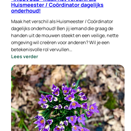
Huismeester / Coördinator dagelijks
onderhoud!
Maak het verschil als Huismeester / Coördinator
dagelijks onderhoud! Ben jij iemand die graag de
handen uit de mouwen steekt en een veilige, nette
omgeving wil creëren voor anderen? Wil je een
betekenisvolle rol vervullen…
:
Lees verder
-
INGEVULD-
Maak
het
verschil
als
Huismeester
/
Coördinator
dagelijks