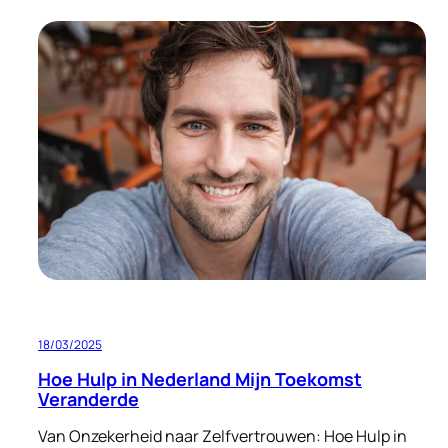
Hoi,
ik
ben
Caroliene!
18/03/2025
Hoe Hulp in Nederland Mijn Toekomst
Veranderde
Van Onzekerheid naar Zelfvertrouwen: Hoe Hulp in