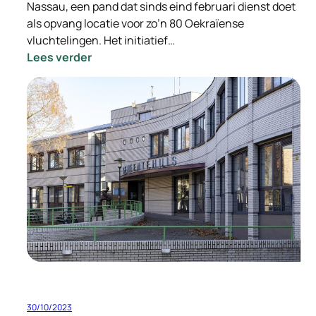
Nassau, een pand dat sinds eind februari dienst doet
als opvang locatie voor zo’n 80 Oekraïense
vluchtelingen. Het initiatief…
:
Lees verder
Staatssecretaris
Eric
van
der
Burg
bezoekt
Hotel
Nassau
30/10/2023