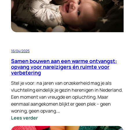
een
plek
gevonden
in
Zeist
16/04/2025
Samen bouwen aan een warme ontvangst:
opvang voor nareizigers én ruimte voor
verbetering
Stel je voor: na jaren van onzekerheid mag je als
vluchteling eindelijk je gezin herenigen in Nederland.
Een moment van vreugde en opluchting. Maar
eenmaal aangekomen blijkt er geen plek – geen
woning, geen opvang.…
:
Lees verder
Samen