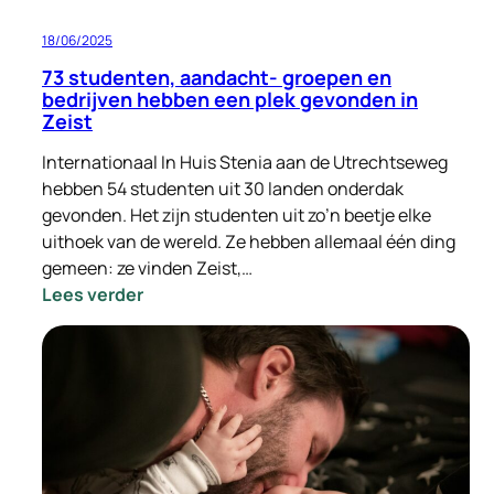
18/06/2025
73 studenten, aandacht- groepen en
bedrijven hebben een plek gevonden in
Zeist
Internationaal In Huis Stenia aan de Utrechtseweg
hebben 54 studenten uit 30 landen onderdak
gevonden. Het zijn studenten uit zo’n beetje elke
uithoek van de wereld. Ze hebben allemaal één ding
gemeen: ze vinden Zeist,…
:
Lees verder
73
studenten,
aandacht-
groepen
en
bedrijven
hebben