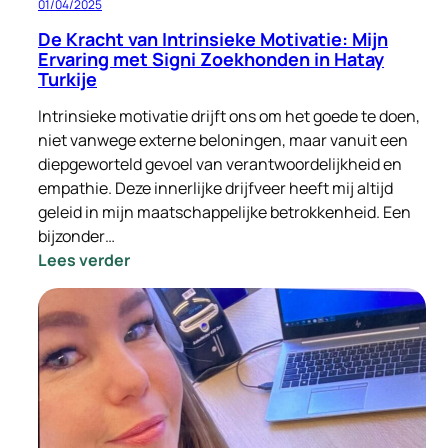
01/04/2025
De Kracht van Intrinsieke Motivatie: Mijn
Ervaring met Signi Zoekhonden in Hatay
Turkije
Intrinsieke motivatie drijft ons om het goede te doen,
niet vanwege externe beloningen, maar vanuit een
diepgeworteld gevoel van verantwoordelijkheid en
empathie. Deze innerlijke drijfveer heeft mij altijd
geleid in mijn maatschappelijke betrokkenheid. Een
bijzonder…
:
Lees verder
De
Kracht
van
Intrinsieke
Motivatie:
Mijn
Ervaring