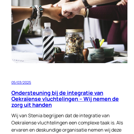
aan
menswaardige
huisvesting
05/03/2025
Ondersteuning bij de integratie van
Oekraïense vluchtelingen – Wij nemen de
zorg uit handen
Wij van Stenia begrijpen dat de integratie van
Oekraïense vluchtelingen een complexe taak is. Als
ervaren en deskundige organisatie nemen wij deze