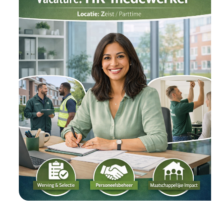
Manager
(20–
40
uur)