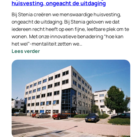
huisvesting, ongeacht de uitdaging
Bij Stenia creëren we menswaardige huisvesting,
ongeacht de uitdaging. Bij Stenia geloven we dat
iedereen recht heeft op een fijne, leefbare plek om te
wonen. Met onze innovatieve benadering “hoe kan
het wel”-mentaliteit zetten we…
:
Lees verder
Bij
Stenia
creëren
we
menswaardige
huisvesting,
ongeacht
de
uitdaging