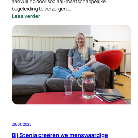
aanvulling door sociaal-maatschappelijke
begeleiding te verzorgen.…
:
Lees verder
Sociaal-
maatschappelijke
begeleiding:
een
belangrijke
steun
bij
tijdelijke
huisvesting
28/01/2025
Bij Stenia creëren we menswaardige