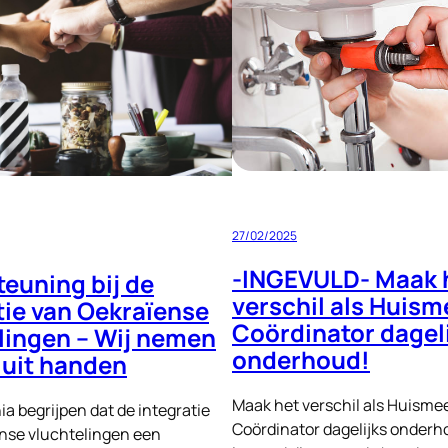
Intrinsieke
Motivatie:
Mijn
Ervaring
met
Signi
Zoekhonden
in
Hatay
27/02/2025
Turkije
-INGEVULD- Maak 
euning bij de
verschil als Huism
tie van Oekraïense
Coördinator dagel
lingen – Wij nemen
onderhoud!
 uit handen
Maak het verschil als Huismee
ia begrijpen dat de integratie
Coördinator dagelijks onderho
nse vluchtelingen een