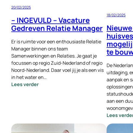
20/02/2025
18/02/2025
– INGEVULD – Vacature
Nieuwe 
Gedreven Relatie Manager
huisves
Er is ruimte voor een enthousiaste Relatie
mogeli
Manager binnen ons team
te bou
Samenwerkingen en Relaties. Je gaat je
focussen op regio Zuid-Nederland of regio
De Nederlan
Noord-Nederland. Daar voel jij je als een vis
uitdaging, e
in het water en…
aanpak en 
:
Lees verder
oplossingen
–
statushoude
INGEVULD
aan een duu
–
woonomgev
Vacature
Lees verde
Gedreven
Relatie