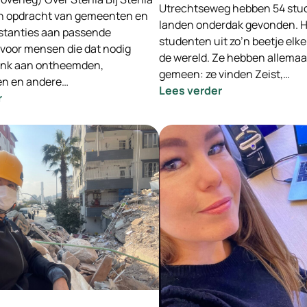
Utrechtseweg hebben 54 stud
n opdracht van gemeenten en
landen onderdak gevonden. He
stanties aan passende
studenten uit zo’n beetje elk
 voor mensen die dat nodig
de wereld. Ze hebben allemaa
enk aan ontheemden,
gemeen: ze vinden Zeist,…
en en andere…
:
Lees verder
:
r
73
-
studenten,
INGEVULD-
aandacht-
Wooncoach
groepen
Opvanglocaties
en
Stenia
bedrijven
hebben
een
plek
gevonden
in
Zeist