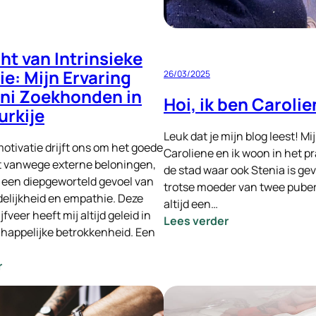
ht van Intrinsieke
ie: Mijn Ervaring
26/03/2025
ni Zoekhonden in
Hoi, ik ben Carolie
urkije
Leuk dat je mijn blog leest! Mi
motivatie drijft ons om het goede
Caroliene en ik woon in het pr
et vanwege externe beloningen,
de stad waar ook Stenia is gev
 een diepgeworteld gevoel van
trotse moeder van twee pubers
elijkheid en empathie. Deze
altijd een…
ijfveer heeft mij altijd geleid in
:
Lees verder
happelijke betrokkenheid. Een
Hoi,
ik
:
r
ben
De
Caroliene!
Kracht
van