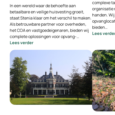
complexe ta
In een wereld waar de behoefte aan
organisatie 
betaalbare en veilige huisvesting groeit,
handen. Wij
staat Stenia klaar om het verschil te maken.
opvanglocat
Als betrouwbare partner voor overheden,
bieden…
het COA en vastgoedeigenaren, bieden wij
Lees verde
complete oplossingen voor opvang-…
:
Lees verder
Stenia:
Samen
bouwen
aan
menswaardige
huisvesting