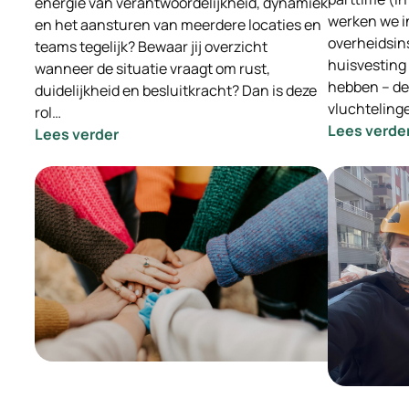
energie van verantwoordelijkheid, dynamiek
werken we i
en het aansturen van meerdere locaties en
overheidsin
teams tegelijk? Bewaar jij overzicht
huisvesting
wanneer de situatie vraagt om rust,
hebben – d
duidelijkheid en besluitkracht? Dan is deze
vluchteling
rol…
Lees verde
:
Lees verder
-
INGEVULD-
Vacature
Locatie
Manager
Opvang
Eindhoven