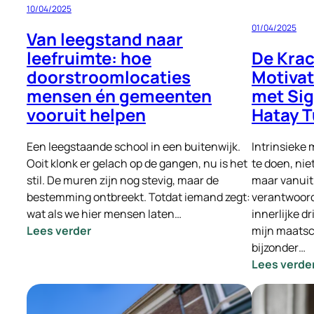
10/04/2025
01/04/2025
Van leegstand naar
De Krac
leefruimte: hoe
Motivat
doorstroomlocaties
met Sig
mensen én gemeenten
Hatay T
vooruit helpen
Intrinsieke 
Een leegstaande school in een buitenwijk.
te doen, ni
Ooit klonk er gelach op de gangen, nu is het
maar vanuit
stil. De muren zijn nog stevig, maar de
verantwoord
bestemming ontbreekt. Totdat iemand zegt:
innerlijke dr
wat als we hier mensen laten…
:
mijn maatsc
Lees verder
Van
bijzonder…
leegstand
Lees verde
naar
leefruimte: