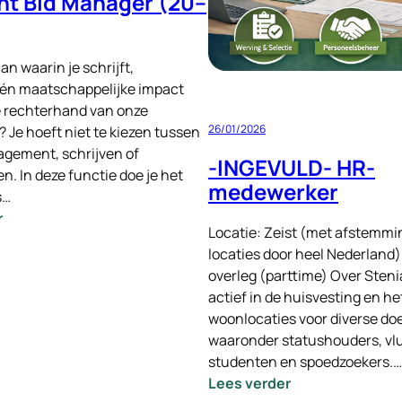
nt Bid Manager (20–
aan waarin je schrijft,
 én maatschappelijke impact
de rechterhand van onze
26/01/2026
 Je hoeft niet te kiezen tussen
gement, schrijven of
-INGEVULD- HR-
. In deze functie doe je het
medewerker
s…
:
r
Locatie: Zeist (met afstemmi
Assistent
locaties door heel Nederland)
Bid
overleg (parttime) Over Stenia
Manager
actief in de huisvesting en h
(20–
woonlocaties voor diverse do
40
waaronder statushouders, vl
uur)
studenten en spoedzoekers.…
:
Lees verder