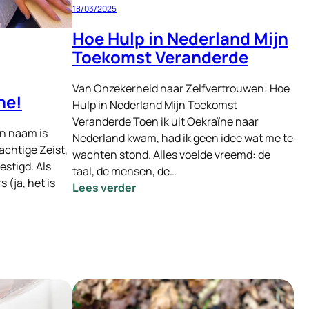
18/03/2025
verbetering
Hoe Hulp in Nederland Mijn
Toekomst Veranderde
Van Onzekerheid naar Zelfvertrouwen: Hoe
ne!
Hulp in Nederland Mijn Toekomst
Veranderde Toen ik uit Oekraïne naar
jn naam is
Nederland kwam, had ik geen idee wat me te
achtige Zeist,
wachten stond. Alles voelde vreemd: de
estigd. Als
taal, de mensen, de…
 (ja, het is
:
Lees verder
Hoe
Hulp
in
Nederland
Mijn
Toekomst
Veranderde