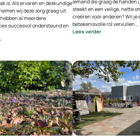
iemand die graag de handen 
ak is. Als ervaren en deskundige
steekt en een veilige, nette o
nemen wij deze zorg graag uit
creëren voor anderen? Wil je
 hebben al meerdere
betekenisvolle rol vervullen…
ies succesvol ondersteund en
:
Lees verder
-
:
r
INGEVULD-
Ondersteuning
Maak
bij
het
de
verschil
integratie
als
van
Huismeester
Oekraïense
/
vluchtelingen
Coördinator
–
dagelijks
Wij
onderhoud!
nemen
de
zorg
uit