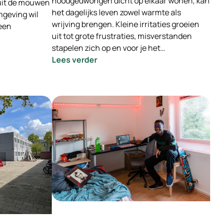
noodgedwongen dicht op elkaar wonen, kan
uit de mouwen
het dagelijks leven zowel warmte als
mgeving wil
wrijving brengen. Kleine irritaties groeien
 een
uit tot grote frustraties, misverstanden
stapelen zich op en voor je het…
:
Lees verder
Samenleven
in
Onzekere
tijden