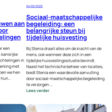
04/02/2025
Sociaal-maatschappelijke
uwen aan
begeleiding: een
oor
belangrijke steun bij
elingen
tijdelijke huisvesting
or een
Bij Stenia draait alles om de kracht van de
kansrijke
mens, ook wanneer deze zich in een
chtelingen in
tijdelijke huisvestingssituatie bevindt.
erking met
Naast het technische beheer van locaties,
lpen we hen
biedt Stenia een waardevolle aanvulling
n hun…
door sociaal-maatschappelijke begeleiding
te verzorgen.…
:
Lees verder
Sociaal-
maatschappelijke
begeleiding: