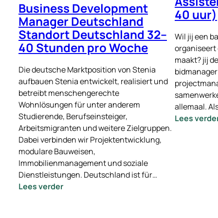
Assiste
Business Development
40 uur)
Manager Deutschland
Standort Deutschland 32–
Wil jij een b
40 Stunden pro Woche
organiseert
maakt? jij 
Die deutsche Marktposition von Stenia
bidmanager?
aufbauen Stenia entwickelt, realisiert und
projectmana
betreibt menschengerechte
samenwerken
Wohnlösungen für unter anderem
allemaal. Al
Studierende, Berufseinsteiger,
Lees verde
Arbeitsmigranten und weitere Zielgruppen.
Dabei verbinden wir Projektentwicklung,
modulare Bauweisen,
Immobilienmanagement und soziale
Dienstleistungen. Deutschland ist für…
:
Lees verder
Business
Development