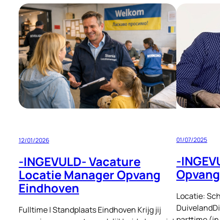
Manager
Deutschland
Standort
Deutschland
32–
40
Stunden
pro
Woche
01/07/2025
12/01/2026
-INGEV
-INGEVULD- Vacature
Opvangl
Locatie Manager Opvang
Eindhoven
Locatie: S
DuivelandDi
Fulltime | Standplaats Eindhoven Krijg jij
parttime (in