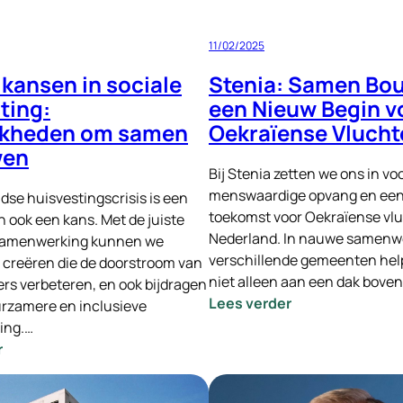
handen
11/02/2025
kansen in sociale
Stenia: Samen Bo
ting:
een Nieuw Begin v
jkheden om samen
Oekraïense Vlucht
wen
Bij Stenia zetten we ons in vo
menswaardige opvang en een 
dse huisvestingscrisis is een
toekomst voor Oekraïense vlu
n ook een kans. Met de juiste
Nederland. In nauwe samenw
samenwerking kunnen we
verschillende gemeenten he
 creëren die de doorstroom van
niet alleen aan een dak bove
rs verbeteren, en ook bijdragen
:
Lees verder
rzamere en inclusieve
Stenia:
ing.…
Samen
:
r
Bouwen
Nieuwe
aan
kansen