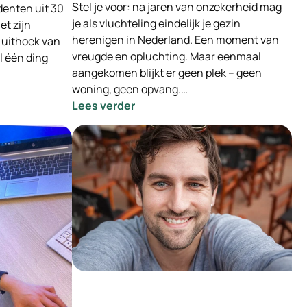
Stel je voor: na jaren van onzekerheid mag
enten uit 30
je als vluchteling eindelijk je gezin
t zijn
herenigen in Nederland. Een moment van
e uithoek van
vreugde en opluchting. Maar eenmaal
l één ding
aangekomen blijkt er geen plek – geen
woning, geen opvang.…
:
Lees verder
Samen
bouwen
aan
een
warme
ontvangst:
opvang
voor
nareizigers
én
ruimte
voor