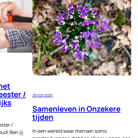
het
eester /
25/02/2025
ijks
Samenleven in Onzekere
tijden
ster /
In een wereld waar mensen soms
ud! Ben jij