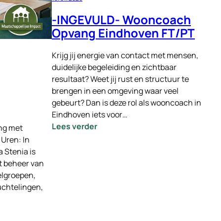
-INGEVULD- Wooncoach
Opvang Eindhoven FT/PT
Krijg jij energie van contact met mensen,
duidelijke begeleiding en zichtbaar
resultaat? Weet jij rust en structuur te
brengen in een omgeving waar veel
gebeurt? Dan is deze rol als wooncoach in
Eindhoven iets voor…
:
Lees verder
ng met
-
 Uren: In
INGEVULD-
 Stenia is
Wooncoach
et beheer van
Opvang
elgroepen,
Eindhoven
uchtelingen,
FT/PT