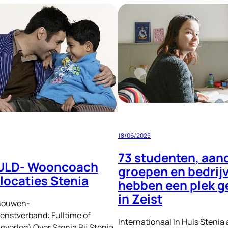
-
INGEVULD-
HR-
medewerker
18/06/2025
73 studenten, aan
ULD- Wooncoach
groepen en bedrij
ocaties Stenia
hebben een plek 
in Zeist
chouwen-
enstverband: Fulltime of
Internationaal In Huis Stenia
 overleg) Over Stenia Bij Stenia