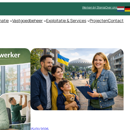
Werken bij Stenia
Over ons
matie
Vastgoedbeheer
Exploitatie & Services
Projecten
Contact
15/01/2026