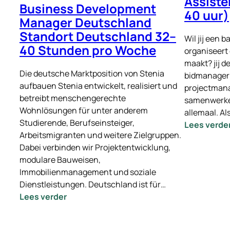
Assiste
Business Development
40 uur)
Manager Deutschland
Standort Deutschland 32–
Wil jij een b
40 Stunden pro Woche
organiseert
maakt? jij 
Die deutsche Marktposition von Stenia
bidmanager?
aufbauen Stenia entwickelt, realisiert und
projectmana
betreibt menschengerechte
samenwerken
Wohnlösungen für unter anderem
allemaal. Al
Studierende, Berufseinsteiger,
Lees verde
Arbeitsmigranten und weitere Zielgruppen.
Dabei verbinden wir Projektentwicklung,
modulare Bauweisen,
Immobilienmanagement und soziale
Dienstleistungen. Deutschland ist für…
:
Lees verder
Business
Development