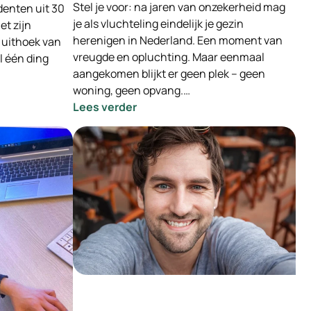
Stel je voor: na jaren van onzekerheid mag
enten uit 30
je als vluchteling eindelijk je gezin
t zijn
herenigen in Nederland. Een moment van
e uithoek van
vreugde en opluchting. Maar eenmaal
l één ding
aangekomen blijkt er geen plek – geen
woning, geen opvang.…
:
Lees verder
Samen
bouwen
aan
een
warme
ontvangst:
opvang
voor
nareizigers
én
ruimte
voor