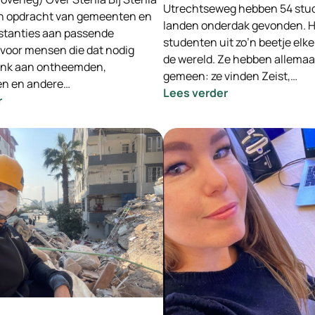
Utrechtseweg hebben 54 stud
n opdracht van gemeenten en
landen onderdak gevonden. He
stanties aan passende
studenten uit zo’n beetje elk
 voor mensen die dat nodig
de wereld. Ze hebben allemaa
enk aan ontheemden,
gemeen: ze vinden Zeist,…
en en andere…
:
Lees verder
:
r
73
-
studenten,
INGEVULD-
aandacht-
Wooncoach
groepen
Opvanglocaties
en
Stenia
bedrijven
hebben
een
plek
gevonden
in
Zeist