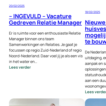
20/02/2025
18/02/2025
– INGEVULD – Vacature
Nieuwe 
Gedreven Relatie Manager
huisves
Er is ruimte voor een enthousiaste Relatie
mogeli
Manager binnen ons team
te bou
Samenwerkingen en Relaties. Je gaat je
focussen op regio Zuid-Nederland of regio
De Nederlan
Noord-Nederland. Daar voel jij je als een vis
uitdaging, e
in het water en…
aanpak en 
:
Lees verder
oplossingen
–
statushoude
INGEVULD
aan een duu
–
woonomgev
Vacature
Lees verde
Gedreven
Relatie