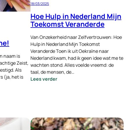
18/03/2025
verbetering
Hoe Hulp in Nederland Mijn
Toekomst Veranderde
Van Onzekerheid naar Zelfvertrouwen: Hoe
ne!
Hulp in Nederland Mijn Toekomst
Veranderde Toen ik uit Oekraïne naar
jn naam is
Nederland kwam, had ik geen idee wat me te
achtige Zeist,
wachten stond. Alles voelde vreemd: de
estigd. Als
taal, de mensen, de…
 (ja, het is
:
Lees verder
Hoe
Hulp
in
Nederland
Mijn
Toekomst
Veranderde