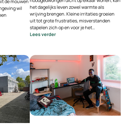
noodgedwongen dicht op elkaar wonen, kan
uit de mouwen
het dagelijks leven zowel warmte als
mgeving wil
wrijving brengen. Kleine irritaties groeien
 een
uit tot grote frustraties, misverstanden
stapelen zich op en voor je het…
:
Lees verder
Samenleven
in
Onzekere
tijden