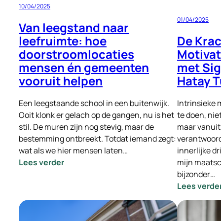
10/04/2025
01/04/2025
Van leegstand naar
De Krac
leefruimte: hoe
Motivat
doorstroomlocaties
met Sig
mensen én gemeenten
Hatay T
vooruit helpen
Intrinsieke 
Een leegstaande school in een buitenwijk.
te doen, ni
Ooit klonk er gelach op de gangen, nu is het
maar vanuit
stil. De muren zijn nog stevig, maar de
verantwoord
bestemming ontbreekt. Totdat iemand zegt:
innerlijke dr
wat als we hier mensen laten…
:
mijn maatsc
Lees verder
Van
bijzonder…
leegstand
Lees verde
naar
leefruimte: