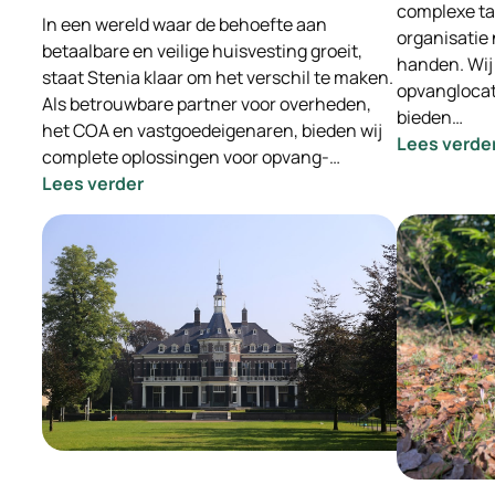
complexe ta
In een wereld waar de behoefte aan
organisatie 
betaalbare en veilige huisvesting groeit,
handen. Wij
staat Stenia klaar om het verschil te maken.
opvanglocat
Als betrouwbare partner voor overheden,
bieden…
het COA en vastgoedeigenaren, bieden wij
Lees verde
complete oplossingen voor opvang-…
:
Lees verder
Stenia:
Samen
bouwen
aan
menswaardige
huisvesting