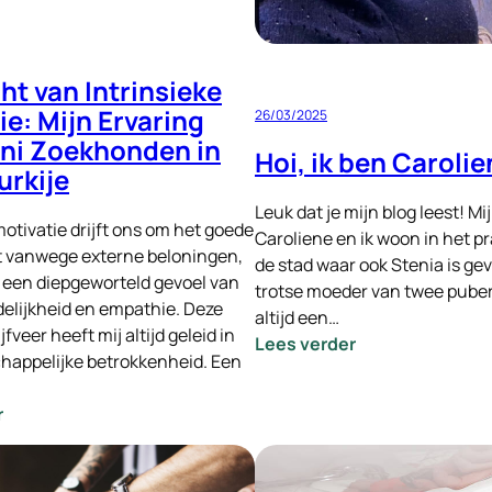
ht van Intrinsieke
ie: Mijn Ervaring
26/03/2025
ni Zoekhonden in
Hoi, ik ben Carolie
urkije
Leuk dat je mijn blog leest! Mi
motivatie drijft ons om het goede
Caroliene en ik woon in het pr
et vanwege externe beloningen,
de stad waar ook Stenia is gev
 een diepgeworteld gevoel van
trotse moeder van twee pubers
elijkheid en empathie. Deze
altijd een…
ijfveer heeft mij altijd geleid in
:
Lees verder
happelijke betrokkenheid. Een
Hoi,
ik
:
r
ben
De
Caroliene!
Kracht
van