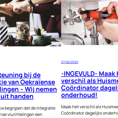
Intrinsieke
Motivatie:
Mijn
Ervaring
met
Signi
Zoekhonden
in
Hatay
27/02/2025
Turkije
-INGEVULD- Maak 
euning bij de
verschil als Huism
tie van Oekraïense
Coördinator dagel
lingen – Wij nemen
onderhoud!
 uit handen
Maak het verschil als Huismee
ia begrijpen dat de integratie
Coördinator dagelijks onderho
nse vluchtelingen een