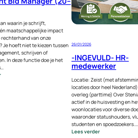
nt Bid Manager (20–
aan waarin je schrijft,
 én maatschappelijke impact
de rechterhand van onze
26/01/2026
 Je hoeft niet te kiezen tussen
gement, schrijven of
-INGEVULD- HR-
. In deze functie doe je het
medewerker
s…
:
r
Locatie: Zeist (met afstemmi
Assistent
locaties door heel Nederland)
Bid
overleg (parttime) Over Stenia
Manager
actief in de huisvesting en h
(20–
woonlocaties voor diverse do
40
waaronder statushouders, vl
uur)
studenten en spoedzoekers.…
:
Lees verder