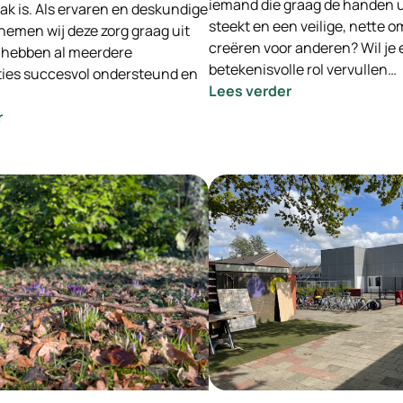
iemand die graag de handen 
ak is. Als ervaren en deskundige
steekt en een veilige, nette o
nemen wij deze zorg graag uit
creëren voor anderen? Wil je
 hebben al meerdere
betekenisvolle rol vervullen…
ies succesvol ondersteund en
:
Lees verder
-
:
r
INGEVULD-
Ondersteuning
Maak
bij
het
de
verschil
integratie
als
van
Huismeester
Oekraïense
/
vluchtelingen
Coördinator
–
dagelijks
Wij
onderhoud!
nemen
de
zorg
uit