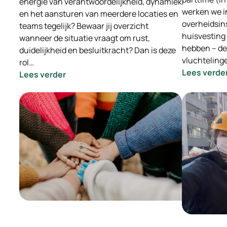
energie van verantwoordelijkheid, dynamiek
werken we i
en het aansturen van meerdere locaties en
overheidsin
teams tegelijk? Bewaar jij overzicht
huisvesting
wanneer de situatie vraagt om rust,
hebben – d
duidelijkheid en besluitkracht? Dan is deze
vluchteling
rol…
Lees verde
:
Lees verder
-
INGEVULD-
Vacature
Locatie
Manager
Opvang
Eindhoven