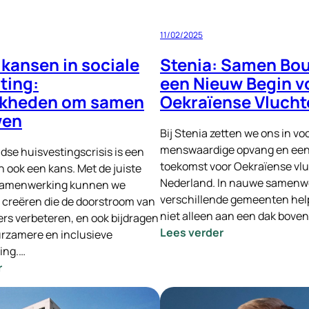
handen
11/02/2025
kansen in sociale
Stenia: Samen Bo
ting:
een Nieuw Begin v
jkheden om samen
Oekraïense Vlucht
wen
Bij Stenia zetten we ons in vo
menswaardige opvang en een 
dse huisvestingscrisis is een
toekomst voor Oekraïense vlu
n ook een kans. Met de juiste
Nederland. In nauwe samenw
samenwerking kunnen we
verschillende gemeenten he
 creëren die de doorstroom van
niet alleen aan een dak bove
rs verbeteren, en ook bijdragen
:
Lees verder
rzamere en inclusieve
Stenia:
ing.…
Samen
:
r
Bouwen
Nieuwe
aan
kansen