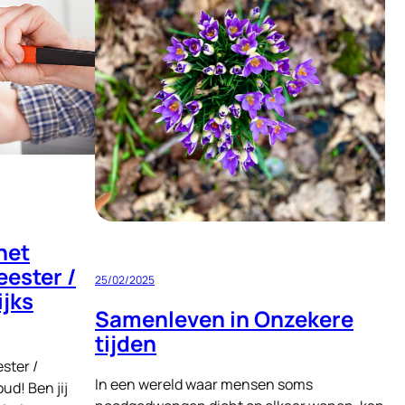
het
eester /
25/02/2025
ijks
Samenleven in Onzekere
tijden
ster /
In een wereld waar mensen soms
ud! Ben jij