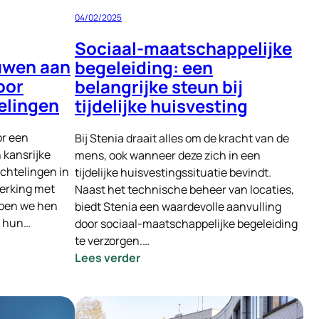
04/02/2025
Sociaal-maatschappelijke
uwen aan
begeleiding: een
oor
belangrijke steun bij
elingen
tijdelijke huisvesting
or een
Bij Stenia draait alles om de kracht van de
kansrijke
mens, ook wanneer deze zich in een
chtelingen in
tijdelijke huisvestingssituatie bevindt.
erking met
Naast het technische beheer van locaties,
lpen we hen
biedt Stenia een waardevolle aanvulling
n hun…
door sociaal-maatschappelijke begeleiding
te verzorgen.…
:
Lees verder
Sociaal-
maatschappelijke
begeleiding: