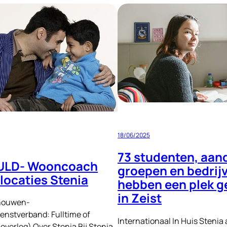
-
INGEVULD-
HR-
medewerker
18/06/2025
73 studenten, aan
ULD- Wooncoach
groepen en bedrij
ocaties Stenia
hebben een plek 
in Zeist
chouwen-
enstverband: Fulltime of
Internationaal In Huis Stenia
 overleg) Over Stenia Bij Stenia