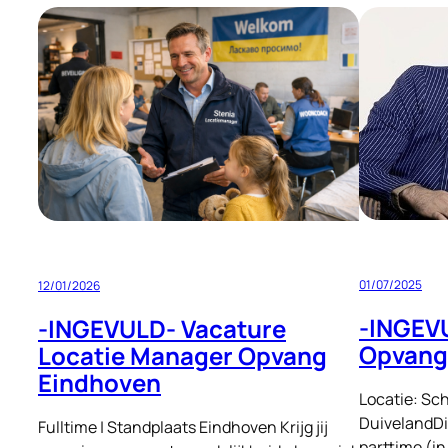
Manager
Deutschland
Standort
Deutschland
32–
40
Stunden
pro
Woche
01/07/2025
12/01/2026
-INGEV
-INGEVULD- Vacature
Opvangl
Locatie Manager Opvang
Eindhoven
Locatie: S
DuivelandDi
Fulltime | Standplaats Eindhoven Krijg jij
parttime (in