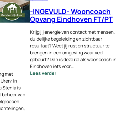
-INGEVULD- Wooncoach
Opvang Eindhoven FT/PT
Krijg jij energie van contact met mensen,
duidelijke begeleiding en zichtbaar
resultaat? Weet jij rust en structuur te
brengen in een omgeving waar veel
gebeurt? Dan is deze rol als wooncoach in
Eindhoven iets voor…
:
Lees verder
ng met
-
 Uren: In
INGEVULD-
 Stenia is
Wooncoach
et beheer van
Opvang
elgroepen,
Eindhoven
uchtelingen,
FT/PT