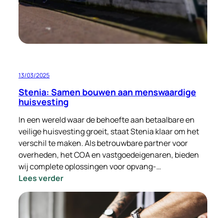
13/03/2025
Stenia: Samen bouwen aan menswaardige
huisvesting
In een wereld waar de behoefte aan betaalbare en
veilige huisvesting groeit, staat Stenia klaar om het
verschil te maken. Als betrouwbare partner voor
overheden, het COA en vastgoedeigenaren, bieden
wij complete oplossingen voor opvang-…
:
Lees verder
Stenia:
Samen
bouwen