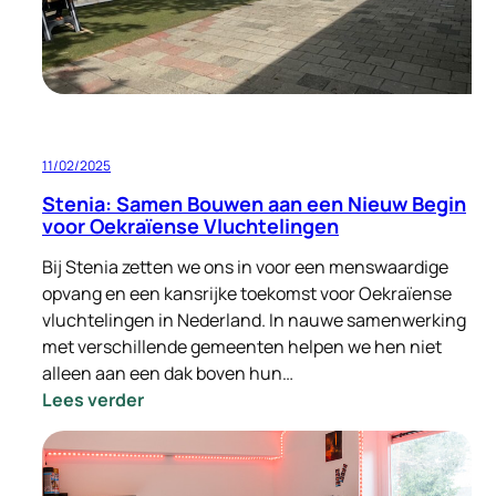
bouwen
11/02/2025
Stenia: Samen Bouwen aan een Nieuw Begin
voor Oekraïense Vluchtelingen
Bij Stenia zetten we ons in voor een menswaardige
opvang en een kansrijke toekomst voor Oekraïense
vluchtelingen in Nederland. In nauwe samenwerking
met verschillende gemeenten helpen we hen niet
alleen aan een dak boven hun…
:
Lees verder
Stenia:
Samen
Bouwen