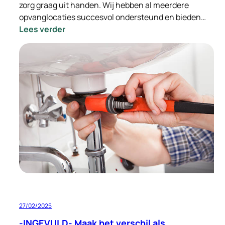
zorg graag uit handen. Wij hebben al meerdere
opvanglocaties succesvol ondersteund en bieden…
:
Lees verder
Ondersteuning
bij
de
integratie
van
Oekraïense
vluchtelingen
–
Wij
nemen
de
zorg
uit
handen
27/02/2025
-INGEVULD- Maak het verschil als