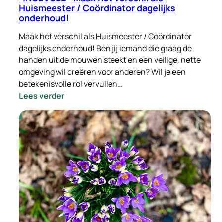
Huismeester / Coördinator dagelijks
onderhoud!
Maak het verschil als Huismeester / Coördinator
dagelijks onderhoud! Ben jij iemand die graag de
handen uit de mouwen steekt en een veilige, nette
omgeving wil creëren voor anderen? Wil je een
betekenisvolle rol vervullen…
:
Lees verder
-
INGEVULD-
Maak
het
verschil
als
Huismeester
/
Coördinator
dagelijks