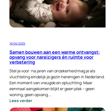
een
plek
gevonden
in
Zeist
16/04/2025
Samen bouwen aan een warme ontvangst:
opvang voor nareizigers én ruimte voor
verbetering
Stel je voor: na jaren van onzekerheid mag je als
vluchteling eindelijk je gezin herenigen in Nederland.
Een moment van vreugde en opluchting. Maar
eenmaal aangekomen blijkt er geen plek – geen
woning, geen opvang.…
:
Lees verder
Samen