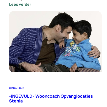
:
Lees verder
-
INGEVULD-
Vacature
Locatie
Manager
Opvang
Eindhoven
01/07/2025
-INGEVULD- Wooncoach Opvanglocaties
Stenia