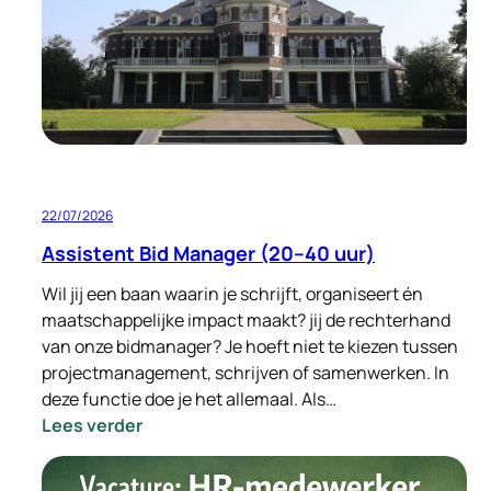
Standort
Deutschland
32–
40
Stunden
pro
Woche
22/07/2026
Assistent Bid Manager (20–40 uur)
Wil jij een baan waarin je schrijft, organiseert én
maatschappelijke impact maakt? jij de rechterhand
van onze bidmanager? Je hoeft niet te kiezen tussen
projectmanagement, schrijven of samenwerken. In
deze functie doe je het allemaal. Als…
:
Lees verder
Assistent
Bid