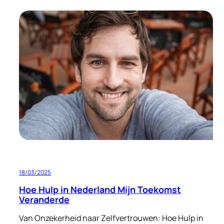
Hoi,
ik
ben
Caroliene!
18/03/2025
Hoe Hulp in Nederland Mijn Toekomst
Veranderde
Van Onzekerheid naar Zelfvertrouwen: Hoe Hulp in