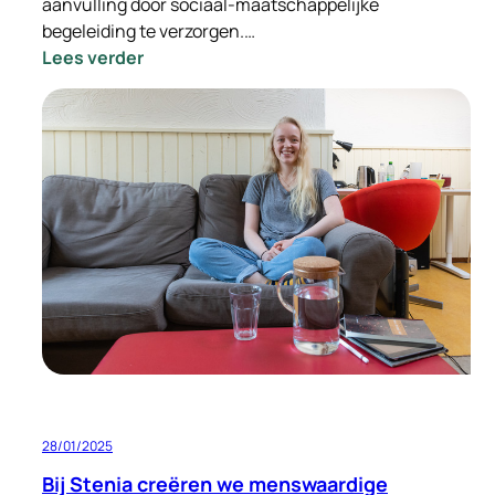
aanvulling door sociaal-maatschappelijke
begeleiding te verzorgen.…
:
Lees verder
Sociaal-
maatschappelijke
begeleiding:
een
belangrijke
steun
bij
tijdelijke
huisvesting
28/01/2025
Bij Stenia creëren we menswaardige