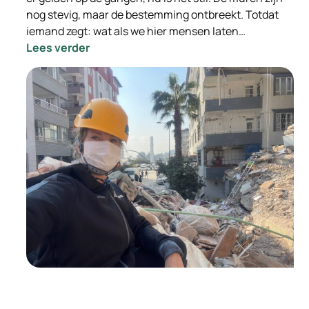
nog stevig, maar de bestemming ontbreekt. Totdat
iemand zegt: wat als we hier mensen laten…
:
Lees verder
Van
leegstand
naar
leefruimte:
hoe
doorstroomlocaties
mensen
én
gemeenten
vooruit
helpen