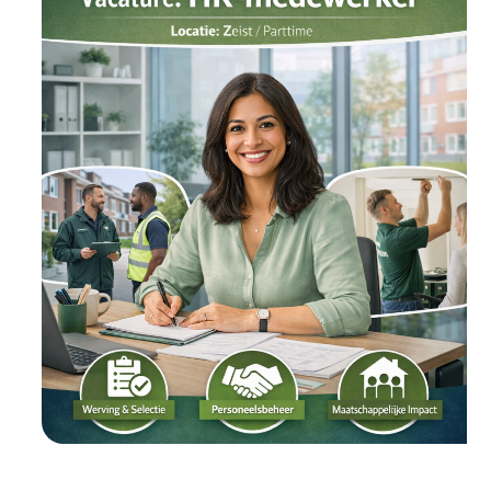
Manager
(20–
40
uur)