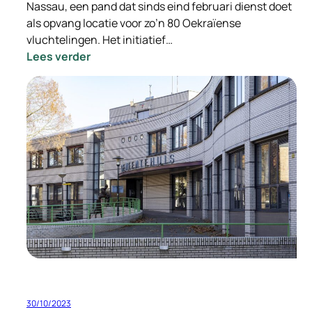
Nassau, een pand dat sinds eind februari dienst doet
als opvang locatie voor zo’n 80 Oekraïense
vluchtelingen. Het initiatief…
:
Lees verder
Staatssecretaris
Eric
van
der
Burg
bezoekt
Hotel
Nassau
30/10/2023