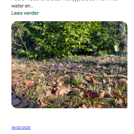
water en…
:
Lees verder
–
INGEVULD
–
Vacature
Gedreven
Relatie
Manager
18/02/2025