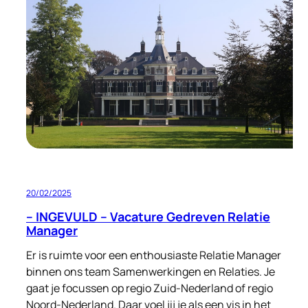
tijden
20/02/2025
– INGEVULD – Vacature Gedreven Relatie
Manager
Er is ruimte voor een enthousiaste Relatie Manager
binnen ons team Samenwerkingen en Relaties. Je
gaat je focussen op regio Zuid-Nederland of regio
Noord-Nederland. Daar voel jij je als een vis in het