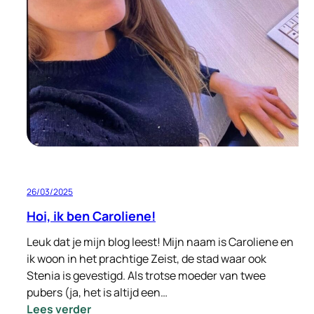
met
Signi
Zoekhonden
in
Hatay
Turkije
26/03/2025
Hoi, ik ben Caroliene!
Leuk dat je mijn blog leest! Mijn naam is Caroliene en
ik woon in het prachtige Zeist, de stad waar ook
Stenia is gevestigd. Als trotse moeder van twee
pubers (ja, het is altijd een…
:
Lees verder