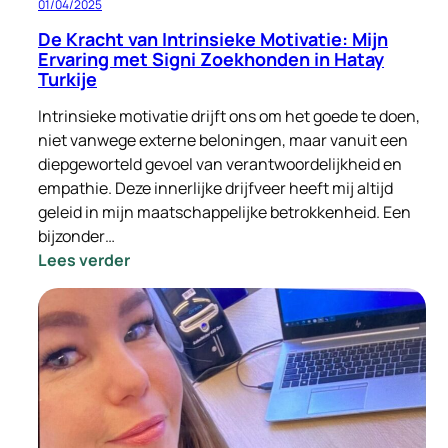
01/04/2025
De Kracht van Intrinsieke Motivatie: Mijn
Ervaring met Signi Zoekhonden in Hatay
Turkije
Intrinsieke motivatie drijft ons om het goede te doen,
niet vanwege externe beloningen, maar vanuit een
diepgeworteld gevoel van verantwoordelijkheid en
empathie. Deze innerlijke drijfveer heeft mij altijd
geleid in mijn maatschappelijke betrokkenheid. Een
bijzonder…
:
Lees verder
De
Kracht
van
Intrinsieke
Motivatie:
Mijn
Ervaring