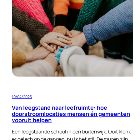
bouwen
aan
een
warme
ontvangst:
opvang
voor
nareizigers
én
ruimte
voor
verbetering
10/04/2025
Van leegstand naar leefruimte: hoe
doorstroomlocaties mensen én gemeenten
vooruit helpen
Een leegstaande school in een buitenwijk. Ooit klonk
er gelach op de gangen, nu is het stil. De muren zijn