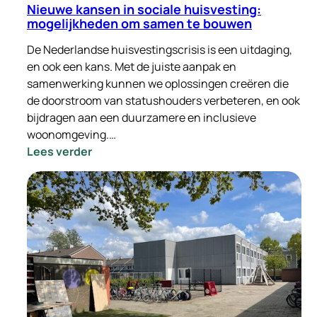
Nieuwe kansen in sociale huisvesting:
mogelijkheden om samen te bouwen
De Nederlandse huisvestingscrisis is een uitdaging,
en ook een kans. Met de juiste aanpak en
samenwerking kunnen we oplossingen creëren die
de doorstroom van statushouders verbeteren, en ook
bijdragen aan een duurzamere en inclusieve
woonomgeving.…
:
Lees verder
Nieuwe
kansen
in
sociale
huisvesting:
mogelijkheden
om
samen
te