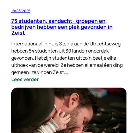
18/06/2025
73 studenten, aandacht- groepen en
bedrijven hebben een plek gevonden in
Zeist
Internationaal In Huis Stenia aan de Utrechtseweg
hebben 54 studenten uit 30 landen onderdak
gevonden. Het zijn studenten uit zo’n beetje elke
uithoek van de wereld. Ze hebben allemaal één ding
gemeen: ze vinden Zeist,…
:
Lees verder
73
studenten,
aandacht-
groepen
en
bedrijven
hebben