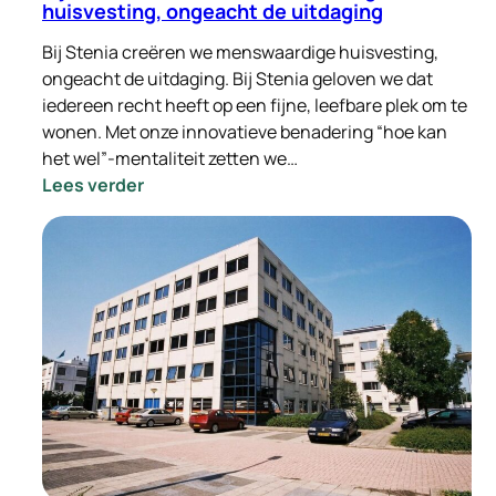
huisvesting, ongeacht de uitdaging
Bij Stenia creëren we menswaardige huisvesting,
ongeacht de uitdaging. Bij Stenia geloven we dat
iedereen recht heeft op een fijne, leefbare plek om te
wonen. Met onze innovatieve benadering “hoe kan
het wel”-mentaliteit zetten we…
:
Lees verder
Bij
Stenia
creëren
we
menswaardige
huisvesting,
ongeacht
de
uitdaging