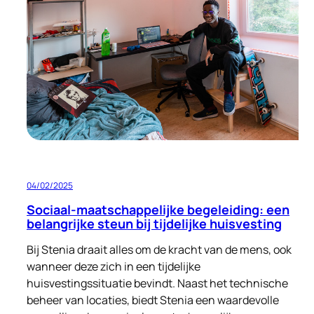
aan
een
Nieuw
Begin
voor
Oekraïense
Vluchtelingen
04/02/2025
Sociaal-maatschappelijke begeleiding: een
belangrijke steun bij tijdelijke huisvesting
Bij Stenia draait alles om de kracht van de mens, ook
wanneer deze zich in een tijdelijke
huisvestingssituatie bevindt. Naast het technische
beheer van locaties, biedt Stenia een waardevolle