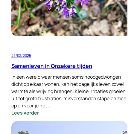
onderhoud!
25/02/2025
Samenleven in Onzekere tijden
In een wereld waar mensen soms noodgedwongen
dicht op elkaar wonen, kan het dagelijks leven zowel
warmte als wrijving brengen. Kleine irritaties groeien
uit tot grote frustraties, misverstanden stapelen zich
op en voor je het…
:
Lees verder
Samenleven
in
Onzekere