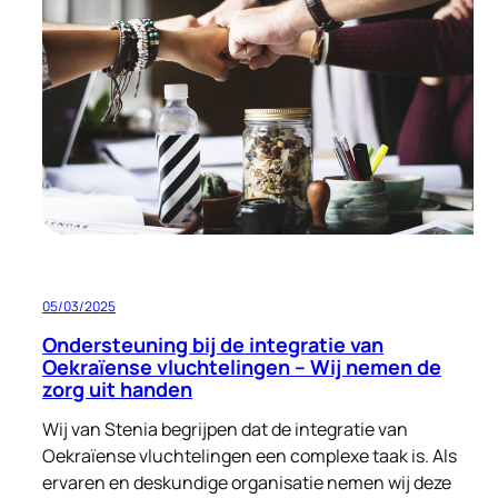
aan
menswaardige
huisvesting
05/03/2025
Ondersteuning bij de integratie van
Oekraïense vluchtelingen – Wij nemen de
zorg uit handen
Wij van Stenia begrijpen dat de integratie van
Oekraïense vluchtelingen een complexe taak is. Als
ervaren en deskundige organisatie nemen wij deze