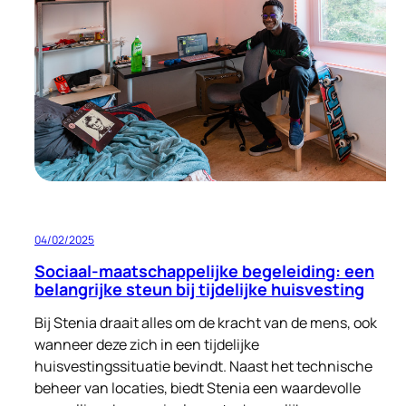
aan
een
Nieuw
Begin
voor
Oekraïense
Vluchtelingen
04/02/2025
Sociaal-maatschappelijke begeleiding: een
belangrijke steun bij tijdelijke huisvesting
Bij Stenia draait alles om de kracht van de mens, ook
wanneer deze zich in een tijdelijke
huisvestingssituatie bevindt. Naast het technische
beheer van locaties, biedt Stenia een waardevolle