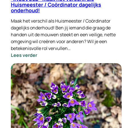
Huismeester / Coördinator dagelijks
onderhoud!
Maak het verschil als Huismeester / Coördinator
dagelijks onderhoud! Ben jij iemand die graag de
handen uit de mouwen steekt en een veilige, nette
omgeving wil creëren voor anderen? Wil je een
betekenisvolle rol vervullen…
:
Lees verder
-
INGEVULD-
Maak
het
verschil
als
Huismeester
/
Coördinator
dagelijks