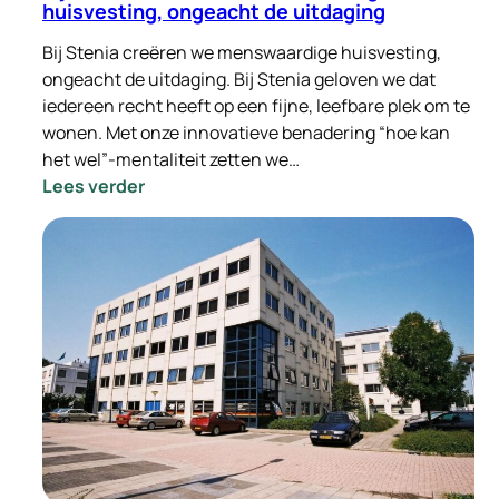
huisvesting, ongeacht de uitdaging
Bij Stenia creëren we menswaardige huisvesting,
ongeacht de uitdaging. Bij Stenia geloven we dat
iedereen recht heeft op een fijne, leefbare plek om te
wonen. Met onze innovatieve benadering “hoe kan
het wel”-mentaliteit zetten we…
:
Lees verder
Bij
Stenia
creëren
we
menswaardige
huisvesting,
ongeacht
de
uitdaging