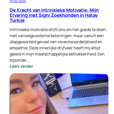
01/04/2025
De Kracht van Intrinsieke Motivatie: Mijn
Ervaring met Signi Zoekhonden in Hatay
Turkije
Intrinsieke motivatie drijft ons om het goede te doen,
niet vanwege externe beloningen, maar vanuit een
diepgeworteld gevoel van verantwoordelijkheid en
empathie. Deze innerlijke drijfveer heeft mij altijd
geleid in mijn maatschappelijke betrokkenheid. Een
bijzonder…
:
Lees verder
De
Kracht
van
Intrinsieke
Motivatie:
Mijn
Ervaring