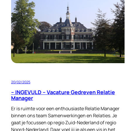
tijden
20/02/2025
– INGEVULD – Vacature Gedreven Relatie
Manager
Er is ruimte voor een enthousiaste Relatie Manager
binnen ons team Samenwerkingen en Relaties. Je
gaat je focussen op regio Zuid-Nederland of regio
Noord-Nederland. Daar voel jij je als een vis in het