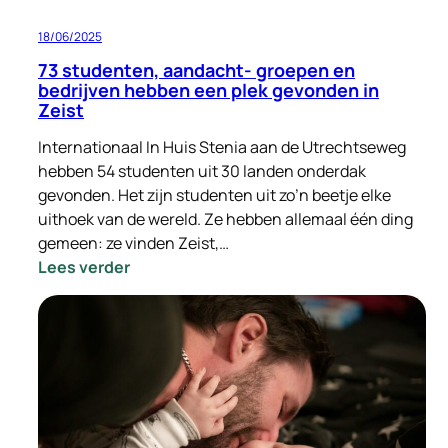
18/06/2025
73 studenten, aandacht- groepen en
bedrijven hebben een plek gevonden in
Zeist
Internationaal In Huis Stenia aan de Utrechtseweg
hebben 54 studenten uit 30 landen onderdak
gevonden. Het zijn studenten uit zo’n beetje elke
uithoek van de wereld. Ze hebben allemaal één ding
gemeen: ze vinden Zeist,…
:
Lees verder
73
studenten,
aandacht-
groepen
en
bedrijven
hebben