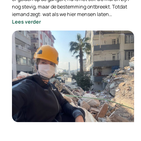
nog stevig, maar de bestemming ontbreekt. Totdat
iemand zegt: wat als we hier mensen laten…
:
Lees verder
Van
leegstand
naar
leefruimte:
hoe
doorstroomlocaties
mensen
én
gemeenten
vooruit
helpen