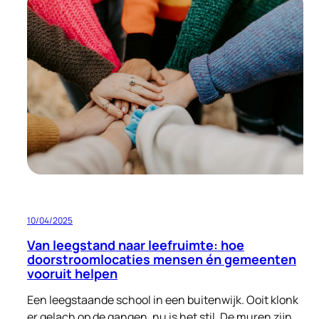
bouwen
aan
een
warme
ontvangst:
opvang
voor
nareizigers
én
ruimte
voor
verbetering
10/04/2025
Van leegstand naar leefruimte: hoe
doorstroomlocaties mensen én gemeenten
vooruit helpen
Een leegstaande school in een buitenwijk. Ooit klonk
er gelach op de gangen, nu is het stil. De muren zijn