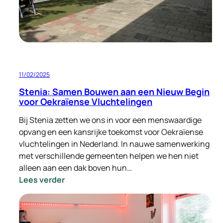
bouwen
11/02/2025
Stenia: Samen Bouwen aan een Nieuw Begin
voor Oekraïense Vluchtelingen
Bij Stenia zetten we ons in voor een menswaardige
opvang en een kansrijke toekomst voor Oekraïense
vluchtelingen in Nederland. In nauwe samenwerking
met verschillende gemeenten helpen we hen niet
alleen aan een dak boven hun…
:
Lees verder
Stenia:
Samen
Bouwen