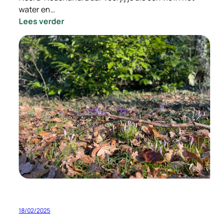
water en…
:
Lees verder
–
INGEVULD
–
Vacature
Gedreven
Relatie
Manager
18/02/2025