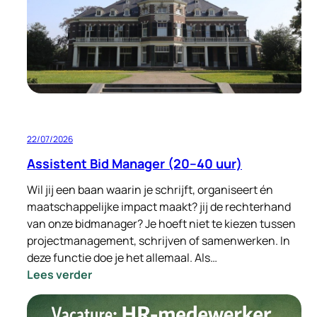
Standort
Deutschland
32–
40
Stunden
pro
Woche
22/07/2026
Assistent Bid Manager (20–40 uur)
Wil jij een baan waarin je schrijft, organiseert én
maatschappelijke impact maakt? jij de rechterhand
van onze bidmanager? Je hoeft niet te kiezen tussen
projectmanagement, schrijven of samenwerken. In
deze functie doe je het allemaal. Als…
:
Lees verder
Assistent
Bid