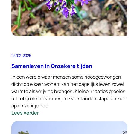
onderhoud!
25/02/2025
Samenleven in Onzekere tijden
In een wereld waar mensen soms noodgedwongen
dicht op elkaar wonen, kan het dagelijks leven zowel
warmte als wrijving brengen. Kleine irritaties groeien
uit tot grote frustraties, misverstanden stapelen zich
op en voor je het…
:
Lees verder
Samenleven
in
Onzekere