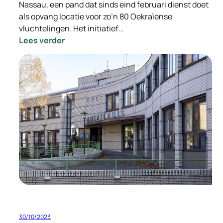
Nassau, een pand dat sinds eind februari dienst doet
als opvang locatie voor zo’n 80 Oekraïense
vluchtelingen. Het initiatief…
:
Lees verder
Staatssecretaris
Eric
van
der
Burg
bezoekt
Hotel
Nassau
30/10/2023