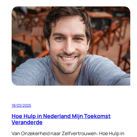
Hoi,
ik
ben
Caroliene!
18/03/2025
Hoe Hulp in Nederland Mijn Toekomst
Veranderde
Van Onzekerheid naar Zelfvertrouwen: Hoe Hulp in