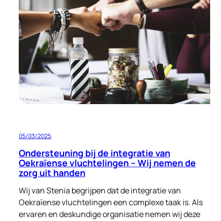
aan
menswaardige
huisvesting
05/03/2025
Ondersteuning bij de integratie van
Oekraïense vluchtelingen – Wij nemen de
zorg uit handen
Wij van Stenia begrijpen dat de integratie van
Oekraïense vluchtelingen een complexe taak is. Als
ervaren en deskundige organisatie nemen wij deze