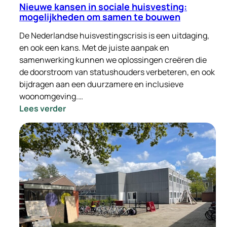
Nieuwe kansen in sociale huisvesting:
mogelijkheden om samen te bouwen
De Nederlandse huisvestingscrisis is een uitdaging,
en ook een kans. Met de juiste aanpak en
samenwerking kunnen we oplossingen creëren die
de doorstroom van statushouders verbeteren, en ook
bijdragen aan een duurzamere en inclusieve
woonomgeving.…
:
Lees verder
Nieuwe
kansen
in
sociale
huisvesting:
mogelijkheden
om
samen
te