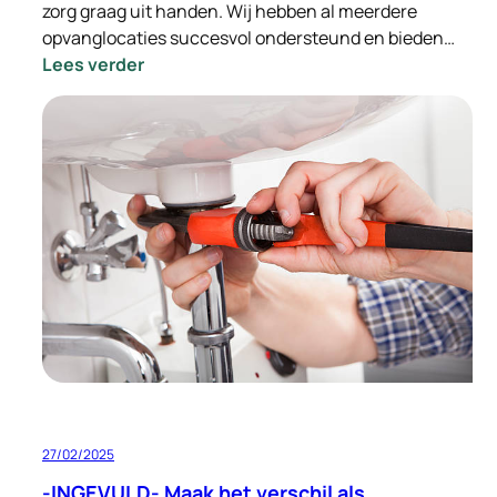
zorg graag uit handen. Wij hebben al meerdere
opvanglocaties succesvol ondersteund en bieden…
:
Lees verder
Ondersteuning
bij
de
integratie
van
Oekraïense
vluchtelingen
–
Wij
nemen
de
zorg
uit
handen
27/02/2025
-INGEVULD- Maak het verschil als