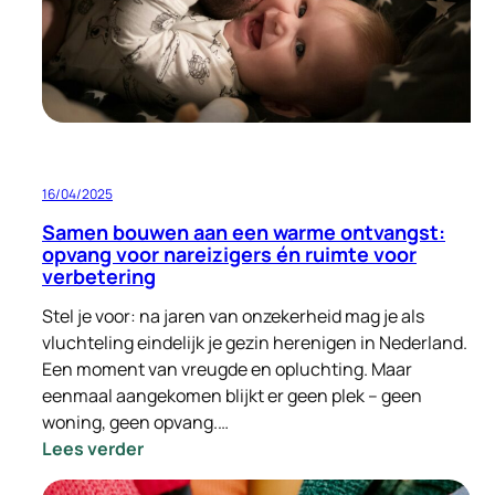
een
plek
gevonden
in
Zeist
16/04/2025
Samen bouwen aan een warme ontvangst:
opvang voor nareizigers én ruimte voor
verbetering
Stel je voor: na jaren van onzekerheid mag je als
vluchteling eindelijk je gezin herenigen in Nederland.
Een moment van vreugde en opluchting. Maar
eenmaal aangekomen blijkt er geen plek – geen
woning, geen opvang.…
:
Lees verder
Samen