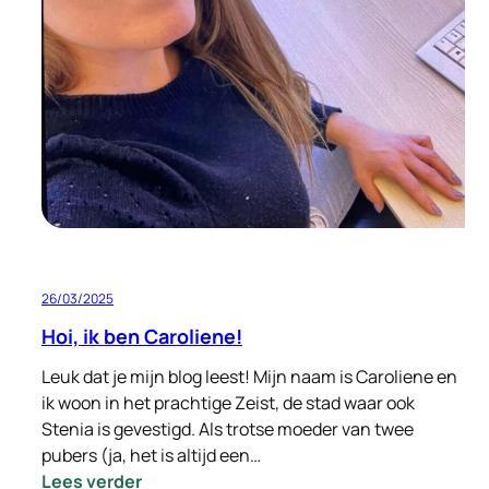
met
Signi
Zoekhonden
in
Hatay
Turkije
26/03/2025
Hoi, ik ben Caroliene!
Leuk dat je mijn blog leest! Mijn naam is Caroliene en
ik woon in het prachtige Zeist, de stad waar ook
Stenia is gevestigd. Als trotse moeder van twee
pubers (ja, het is altijd een…
:
Lees verder