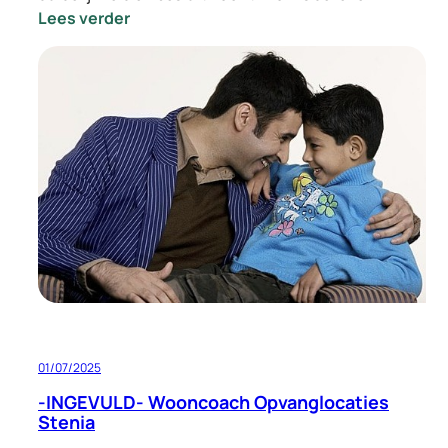
:
Lees verder
-
INGEVULD-
Vacature
Locatie
Manager
Opvang
Eindhoven
01/07/2025
-INGEVULD- Wooncoach Opvanglocaties
Stenia