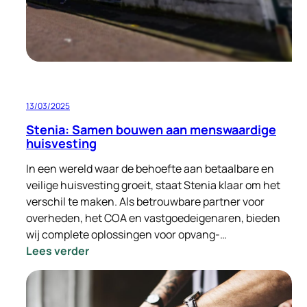
13/03/2025
Stenia: Samen bouwen aan menswaardige
huisvesting
In een wereld waar de behoefte aan betaalbare en
veilige huisvesting groeit, staat Stenia klaar om het
verschil te maken. Als betrouwbare partner voor
overheden, het COA en vastgoedeigenaren, bieden
wij complete oplossingen voor opvang-…
:
Lees verder
Stenia:
Samen
bouwen