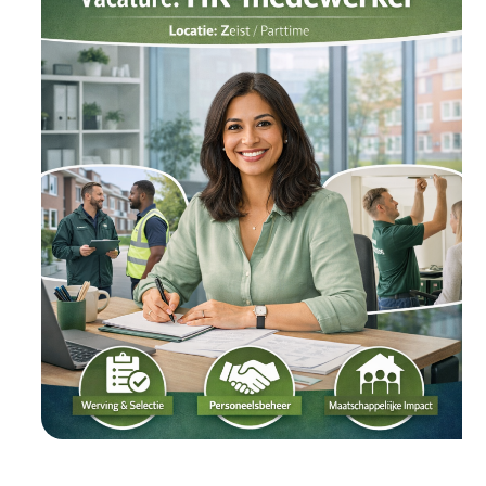
Manager
(20–
40
uur)