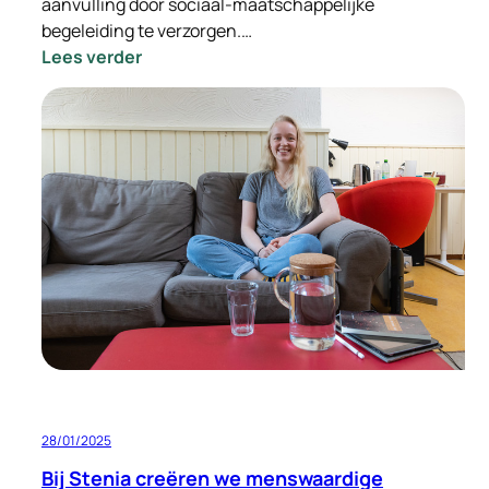
aanvulling door sociaal-maatschappelijke
begeleiding te verzorgen.…
:
Lees verder
Sociaal-
maatschappelijke
begeleiding:
een
belangrijke
steun
bij
tijdelijke
huisvesting
28/01/2025
Bij Stenia creëren we menswaardige