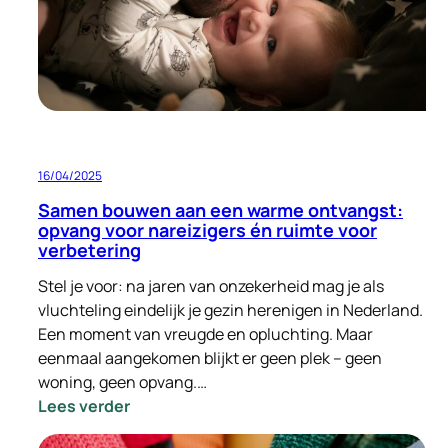
een
plek
gevonden
in
Zeist
16/04/2025
Samen bouwen aan een warme ontvangst:
opvang voor nareizigers én ruimte voor
verbetering
Stel je voor: na jaren van onzekerheid mag je als
vluchteling eindelijk je gezin herenigen in Nederland.
Een moment van vreugde en opluchting. Maar
eenmaal aangekomen blijkt er geen plek – geen
woning, geen opvang.…
:
Lees verder
Samen