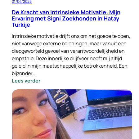
01/04/2025
De Kracht van Intrinsieke Motivatie: Mijn
Ervaring met Signi Zoekhonden in Hatay
Turkije
Intrinsieke motivatie drijft ons om het goede te doen,
niet vanwege externe beloningen, maar vanuit een
diepgeworteld gevoel van verantwoordelijkheid en
empathie. Deze innerlijke drijfveer heeft mij altijd
geleid in mijn maatschappelijke betrokkenheid. Een
bijzonder…
:
Lees verder
De
Kracht
van
Intrinsieke
Motivatie:
Mijn
Ervaring