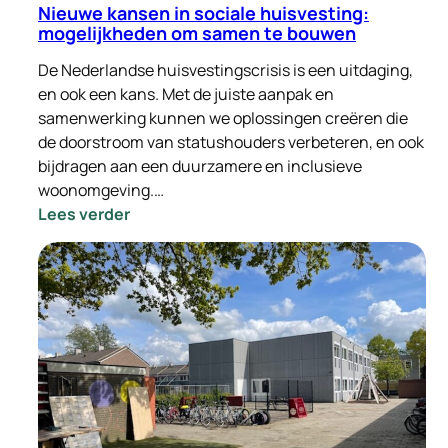
Nieuwe kansen in sociale huisvesting:
mogelijkheden om samen te bouwen
De Nederlandse huisvestingscrisis is een uitdaging,
en ook een kans. Met de juiste aanpak en
samenwerking kunnen we oplossingen creëren die
de doorstroom van statushouders verbeteren, en ook
bijdragen aan een duurzamere en inclusieve
woonomgeving.…
:
Lees verder
Nieuwe
kansen
in
sociale
huisvesting:
mogelijkheden
om
samen
te