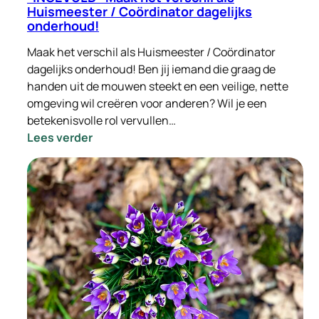
Huismeester / Coördinator dagelijks
onderhoud!
Maak het verschil als Huismeester / Coördinator
dagelijks onderhoud! Ben jij iemand die graag de
handen uit de mouwen steekt en een veilige, nette
omgeving wil creëren voor anderen? Wil je een
betekenisvolle rol vervullen…
:
Lees verder
-
INGEVULD-
Maak
het
verschil
als
Huismeester
/
Coördinator
dagelijks