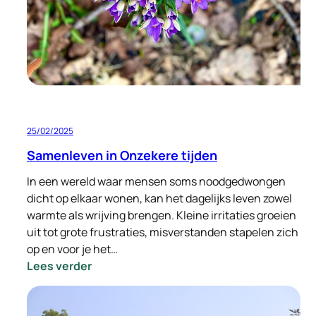
onderhoud!
25/02/2025
Samenleven in Onzekere tijden
In een wereld waar mensen soms noodgedwongen
dicht op elkaar wonen, kan het dagelijks leven zowel
warmte als wrijving brengen. Kleine irritaties groeien
uit tot grote frustraties, misverstanden stapelen zich
op en voor je het…
:
Lees verder
Samenleven
in
Onzekere