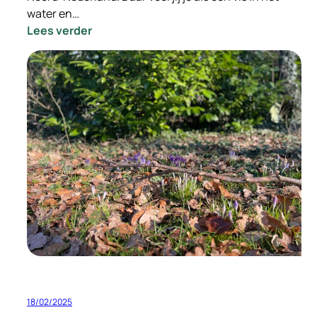
water en…
:
Lees verder
–
INGEVULD
–
Vacature
Gedreven
Relatie
Manager
18/02/2025