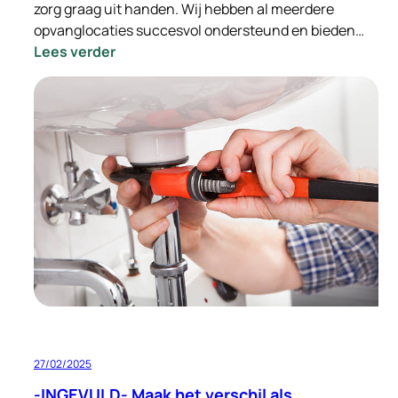
zorg graag uit handen. Wij hebben al meerdere
opvanglocaties succesvol ondersteund en bieden…
:
Lees verder
Ondersteuning
bij
de
integratie
van
Oekraïense
vluchtelingen
–
Wij
nemen
de
zorg
uit
handen
27/02/2025
-INGEVULD- Maak het verschil als