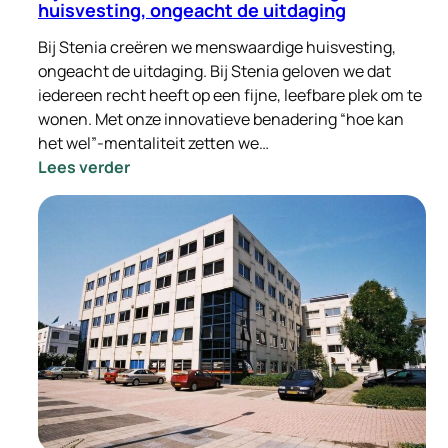
huisvesting, ongeacht de uitdaging
Bij Stenia creëren we menswaardige huisvesting,
ongeacht de uitdaging. Bij Stenia geloven we dat
iedereen recht heeft op een fijne, leefbare plek om te
wonen. Met onze innovatieve benadering “hoe kan
het wel”-mentaliteit zetten we…
:
Lees verder
Bij
Stenia
creëren
we
menswaardige
huisvesting,
ongeacht
de
uitdaging