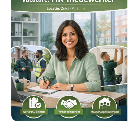
Manager
(20–
40
uur)