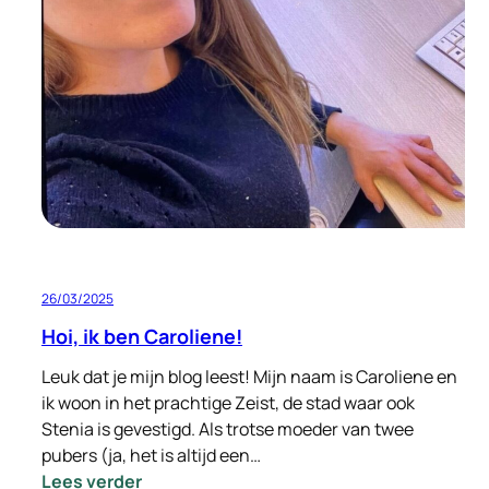
met
Signi
Zoekhonden
in
Hatay
Turkije
26/03/2025
Hoi, ik ben Caroliene!
Leuk dat je mijn blog leest! Mijn naam is Caroliene en
ik woon in het prachtige Zeist, de stad waar ook
Stenia is gevestigd. Als trotse moeder van twee
pubers (ja, het is altijd een…
:
Lees verder