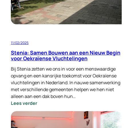
bouwen
11/02/2025
Stenia: Samen Bouwen aan een Nieuw Begin
voor Oekraïense Vluchtelingen
Bij Stenia zetten we ons in voor een menswaardige
opvang en een kansrijke toekomst voor Oekraïense
vluchtelingen in Nederland. In nauwe samenwerking
met verschillende gemeenten helpen we hen niet
alleen aan een dak boven hun…
:
Lees verder
Stenia:
Samen
Bouwen