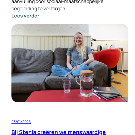
aanvulling door sociaal-maatschappelijke
begeleiding te verzorgen.…
:
Lees verder
Sociaal-
maatschappelijke
begeleiding:
een
belangrijke
steun
bij
tijdelijke
huisvesting
28/01/2025
Bij Stenia creëren we menswaardige