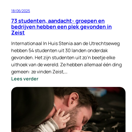
18/06/2025
73 studenten, aandacht- groepen en
bedrijven hebben een plek gevonden in
Zeist
Internationaal In Huis Stenia aan de Utrechtseweg
hebben 54 studenten uit 30 landen onderdak
gevonden. Het zijn studenten uit zo’n beetje elke
uithoek van de wereld. Ze hebben allemaal één ding
gemeen: ze vinden Zeist,…
:
Lees verder
73
studenten,
aandacht-
groepen
en
bedrijven
hebben