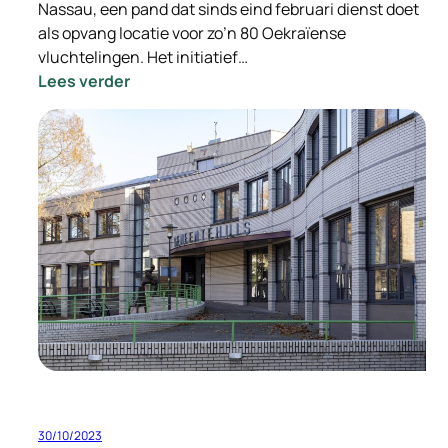
Nassau, een pand dat sinds eind februari dienst doet
als opvang locatie voor zo’n 80 Oekraïense
vluchtelingen. Het initiatief…
:
Lees verder
Staatssecretaris
Eric
van
der
Burg
bezoekt
Hotel
Nassau
30/10/2023