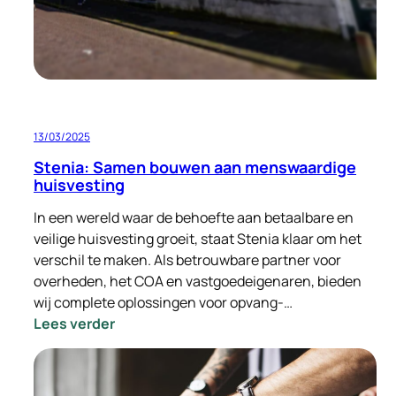
13/03/2025
Stenia: Samen bouwen aan menswaardige
huisvesting
In een wereld waar de behoefte aan betaalbare en
veilige huisvesting groeit, staat Stenia klaar om het
verschil te maken. Als betrouwbare partner voor
overheden, het COA en vastgoedeigenaren, bieden
wij complete oplossingen voor opvang-…
:
Lees verder
Stenia:
Samen
bouwen