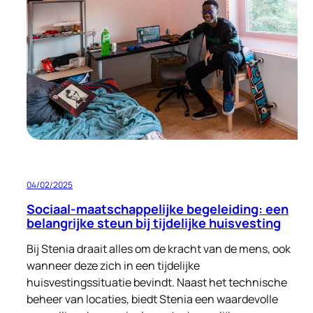
aan
een
Nieuw
Begin
voor
Oekraïense
Vluchtelingen
04/02/2025
Sociaal-maatschappelijke begeleiding: een
belangrijke steun bij tijdelijke huisvesting
Bij Stenia draait alles om de kracht van de mens, ook
wanneer deze zich in een tijdelijke
huisvestingssituatie bevindt. Naast het technische
beheer van locaties, biedt Stenia een waardevolle