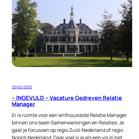
tijden
20/02/2025
– INGEVULD – Vacature Gedreven Relatie
Manager
Er is ruimte voor een enthousiaste Relatie Manager
binnen ons team Samenwerkingen en Relaties. Je
gaat je focussen op regio Zuid-Nederland of regio
Noord-Nederland. Daar voel jij je als een vis in het