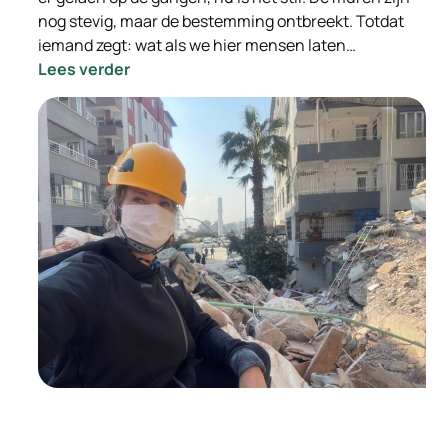
nog stevig, maar de bestemming ontbreekt. Totdat
iemand zegt: wat als we hier mensen laten…
:
Lees verder
Van
leegstand
naar
leefruimte:
hoe
doorstroomlocaties
mensen
én
gemeenten
vooruit
helpen