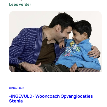
:
Lees verder
-
INGEVULD-
Vacature
Locatie
Manager
Opvang
Eindhoven
01/07/2025
-INGEVULD- Wooncoach Opvanglocaties
Stenia