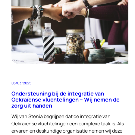
aan
menswaardige
huisvesting
05/03/2025
Ondersteuning bij de integratie van
Oekraïense vluchtelingen – Wij nemen de
zorg uit handen
Wij van Stenia begrijpen dat de integratie van
Oekraïense vluchtelingen een complexe taak is. Als
ervaren en deskundige organisatie nemen wij deze