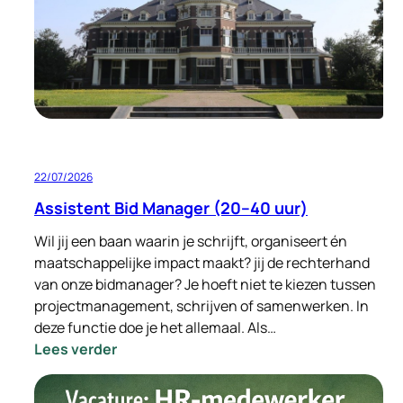
Standort
Deutschland
32–
40
Stunden
pro
Woche
22/07/2026
Assistent Bid Manager (20–40 uur)
Wil jij een baan waarin je schrijft, organiseert én
maatschappelijke impact maakt? jij de rechterhand
van onze bidmanager? Je hoeft niet te kiezen tussen
projectmanagement, schrijven of samenwerken. In
deze functie doe je het allemaal. Als…
:
Lees verder
Assistent
Bid