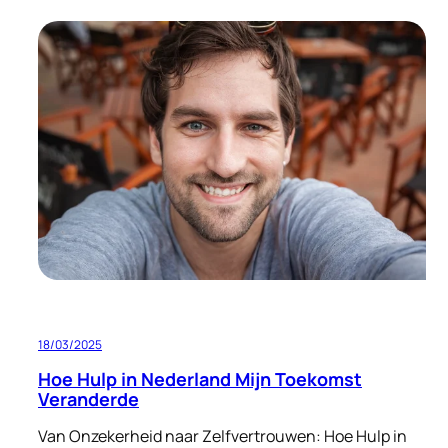
Hoi,
ik
ben
Caroliene!
18/03/2025
Hoe Hulp in Nederland Mijn Toekomst
Veranderde
Van Onzekerheid naar Zelfvertrouwen: Hoe Hulp in