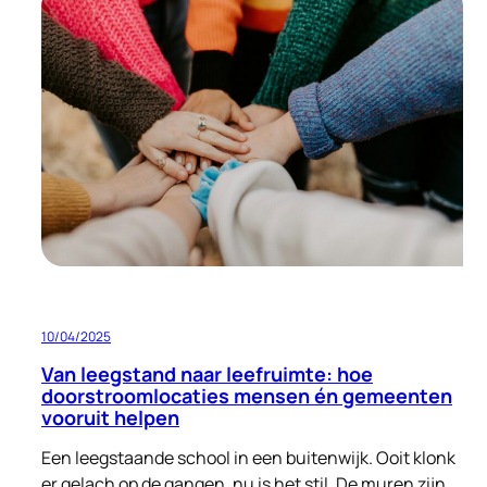
bouwen
aan
een
warme
ontvangst:
opvang
voor
nareizigers
én
ruimte
voor
verbetering
10/04/2025
Van leegstand naar leefruimte: hoe
doorstroomlocaties mensen én gemeenten
vooruit helpen
Een leegstaande school in een buitenwijk. Ooit klonk
er gelach op de gangen, nu is het stil. De muren zijn