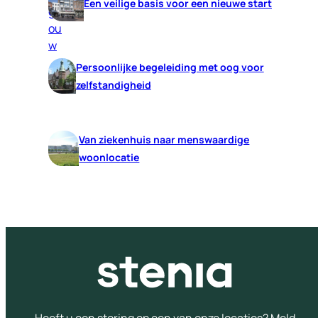
Een veilige basis voor een nieuwe start
Persoonlijke begeleiding met oog voor
zelfstandigheid
Van ziekenhuis naar menswaardige
woonlocatie
Heeft u een storing op een van onze locaties? Meld