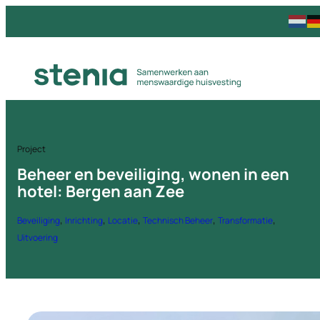
Project
Beheer en beveiliging, wonen in een
hotel: Bergen aan Zee
, 
, 
, 
, 
, 
Beveiliging
Inrichting
Locatie
Technisch Beheer
Transformatie
Uitvoering